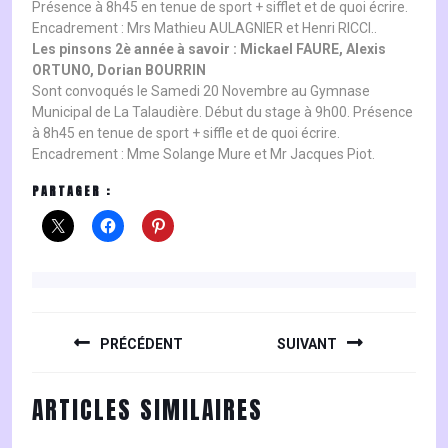
Présence à 8h45 en tenue de sport + sifflet et de quoi écrire.
Encadrement : Mrs Mathieu AULAGNIER et Henri RICCI..
Les pinsons 2è année à savoir : Mickael FAURE, Alexis
ORTUNO, Dorian BOURRIN
Sont convoqués le Samedi 20 Novembre au Gymnase
Municipal de La Talaudière. Début du stage à 9h00. Présence
à 8h45 en tenue de sport + siffle et de quoi écrire.
Encadrement : Mme Solange Mure et Mr Jacques Piot.
PARTAGER :
NAVIGATION
DE
PRÉCÉDENT
SUIVANT
L’ARTICLE
Previous
Next
ARTICLES SIMILAIRES
post:
post: