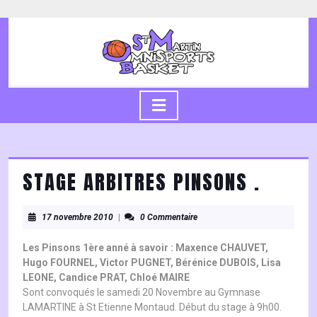
Skip
to
content
Skip
to
content
Open
Button
STAGE ARBITRES PINSONS .
17
17 novembre 2010
|
0 Commentaire
novembre
2010
Les Pinsons 1ère anné à savoir : Maxence CHAUVET,
Hugo FOURNEL, Victor PUGNET, Bérénice DUBOIS, Lisa
LEONE, Candice PRAT, Chloé MAIRE
Sont convoqués le samedi 20 Novembre au Gymnase
LAMARTINE à St Etienne Montaud. Début du stage à 9h00.