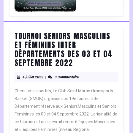
TOURNOI SENIORS MASCULINS
ET FÉMININS INTER
DÉPARTEMENTS DES 03 ET 04
TOURNOI
SEPTEMBRE 2022
SENIORS
4
MASCULINS
4 juillet 2022
|
0 Commentaire
juillet
ET
2022
Chers amis sportifs, Le Club Saint Martin Omnisports
FÉMININS
Basket (SMOB) organise son 19e tournoi Inter
INTER
Département réservé aux SeniorsMasculins et Seniors
DÉPARTEMENTS
Féminines les 03 et 04 Septembre 2022. L’originalité de
ce tournoi est qu’il devrait réunir 6 équipes Masculines
DES
et 6 équipes Féminines (niveau Régional