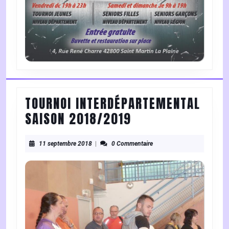
TOURNOI INTERDÉPARTEMENTAL
TOURNOI
SAISON 2018/2019
INTERDÉPARTEME
11
SAISON
11 septembre 2018
|
0 Commentaire
septembre
2018/2019
2018