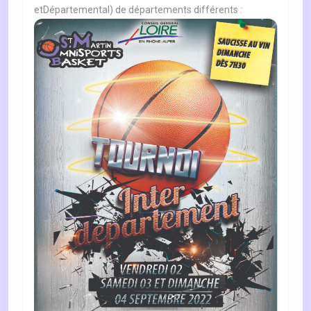
03
etDépartemental) de départements différents :
ET
04
SEPTEMBRE
2022