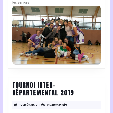
les seniors
TOURNOI INTER-
TOURNOI
DÉPARTEMENTAL 2019
INTER-
17
DÉPARTEMENT
17 août 2019
|
0 Commentaire
août