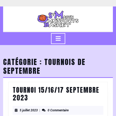
Skip
to
content
Skip
to
content
Open
Button
CATÉGORIE :
TOURNOIS DE
SEPTEMBRE
TOURNOI 15/16/17 SEPTEMBRE
TOURNOI
2023
15/16/17
SEPTEMBRE
5
5 juillet 2023
|
0 Commentaire
juillet