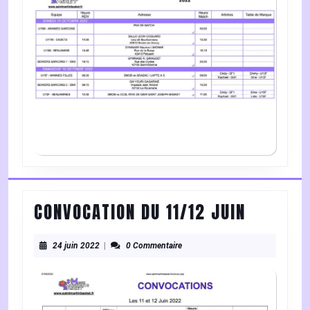
15-
16
OCTOBRE
2022
CONVOCA
CONVOCATION DU 11/12 JUIN
DU
24
11/12
24 juin 2022
|
0 Commentaire
juin
JUIN
2022