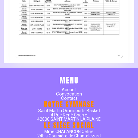
MENU
Accueil
Convocation
Contact
NOTRE GYMNASE
Saint Martin Omnisports Basket
4 Rue René Charre
42800 SAINT MARTIN LA PLAINE
LE SIÈGE SOCIAL
Mme CHALANCON Céline
24bis Coursière de Chantelezard