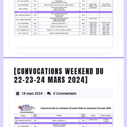
2024
[CONVOCATIONS WEEKEND DU
[CONVOCATI
22-23-24 MARS 2024]
WEEKEND
18
DU
18 mars 2024
|
0 Commentaire
mars
22-
2024
23-
24