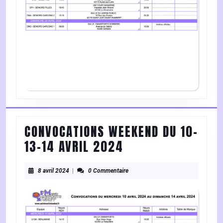
27
AVRIL
2024
CONVOCATIONS WEEKEND DU 10-
CONVOCATIONS
13-14 AVRIL 2024
WEEKEND
8
DU
8 avril 2024
|
0 Commentaire
avril
10-
2024
13-
14