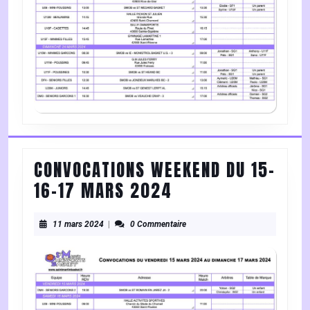
MARS
2024]
CONVOCATIONS WEEKEND DU 15-
CONVOCATIONS
16-17 MARS 2024
WEEKEND
11
DU
11 mars 2024
|
0 Commentaire
mars
15-
2024
16-
17