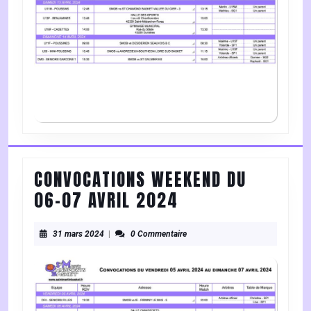
AVRIL
2024
CONVOCATIONS WEEKEND DU
CONVOCATIONS
06-07 AVRIL 2024
WEEKEND
31
DU
31 mars 2024
|
0 Commentaire
mars
06-
2024
07
AVRIL