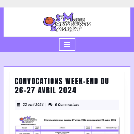
Skip
to
content
Skip
to
content
Open
Button
CONVOCATIONS WEEK-END DU
CONVOCATIONS
26-27 AVRIL 2024
WEEK-
22
END
22 avril 2024
|
0 Commentaire
avril
DU
2024
26-