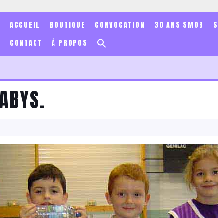
ACCUEIL
BOUTIQUE
CONVOCATION
30 ANS SMOB
Search
CONTACT
À PROPOS
for:
Search Button
ABYS.