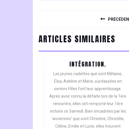
NAVIGATION
DE
PRÉCÉDE
L’ARTICLE
Previous
ARTICLES SIMILAIRES
post:
INTÉGRA
INTÉGRATION.
Les jeunes cadettes que sont Mélanie,
Elsa, Adeline et Marie, surclassées en
seniors Filles font leur apprentissage.
Après avoir connu la défaite lors de la 1ère
rencontre, elles ont remporté leur 1ère
victoire ce Samedi. Bien encadrées par les
‘anciennes’ que sont Christine, Christèle,
Céline, Emilie et Lucie, elles trouvent