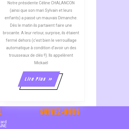
Notre présidente Céline CHALANCON
!!
(ainsi que son mari Sylvain et leurs
enfants) a passé un mauvais Dimanche.
Dès le matin ils partaient faire une
brocante. A leur retour, surprise, ils étaient
fermé dehors (c’est bien le verrouillage
automatique à condition d’avoir un des
trousseaux de clés !!). Ils appelèrent
Mickaël
Lire
Lire Plus
Plus
L
SUIVEZ-NOUS
e
zard
AINE