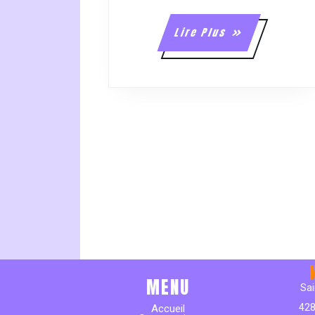
Lire
Lire Plus
Plus
MENU
Sai
428
Accueil