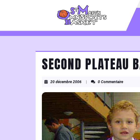
Skip
to
content
Skip
to
content
SECOND PLATEAU B
20
20 décembre 2006
|
0 Commentaire
décembre
2006