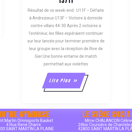
COMPTE
13/11
RENDU
Résultat de ce week-end : U11F – Défaite
DES
à Andrezieux U13F – Victoire à domicile
MATCHS
contre villars 44-30 Après 2 victoires a
DU
l’extérieur, les filles espéraient continuer
WEEKEND
DU
sur leur lancée pour terminer première de
11/11
leur groupe avec la réception de Rive de
AU
Gier.Une bonne entame de match
13/11
permettait aux violettes
Lire
Lire Plus
Plus
NOTRE GYMNASE
LE SIÈGE SOCIA
nt Martin Omnisports Basket
Mme CHALANCON Célin
4 Rue René Charre
24bis Coursière de Chantele
00 SAINT MARTIN LA PLAINE
42800 SAINT MARTIN LA PL