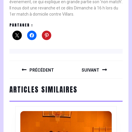
évenement, ce qui explique en grande partie son ‘non match’.
Il nous doit une revanche et ce dès Dimanche à 16 h lors du
1er match à domicile contre Villars.
PARTAGER :
NAVIGATION
DE
PRÉCÉDENT
SUIVANT
L’ARTICLE
Previous
Next
ARTICLES SIMILAIRES
post:
post: