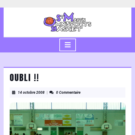
Skip
to
content
Skip
to
content
Open
Button
OUBLI !!
14
14 octobre 2008
|
0 Commentaire
octobre
2008