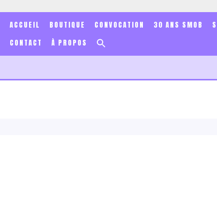
ACCUEIL
BOUTIQUE
CONVOCATION
30 ANS SMOB
Search
CONTACT
À PROPOS
for:
Search Button