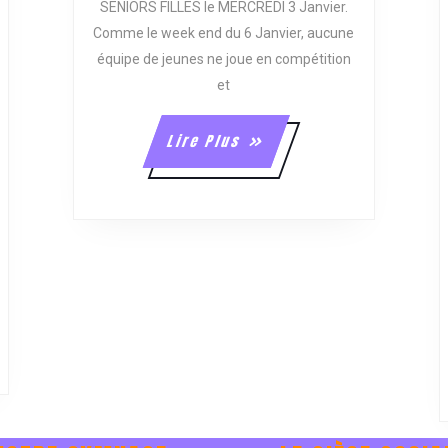
SENIORS FILLES le MERCREDI 3 Janvier.
Comme le week end du 6 Janvier, aucune
équipe de jeunes ne joue en compétition
ICTOIRE
OUR
et
ÉFAITES,
Lire
Lire Plus
EEK-
Plus
ND
OMPLIQUÉ
OUR
E
MOB