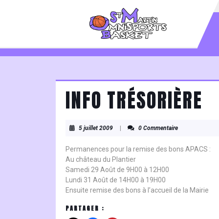
Skip
to
content
Skip
to
content
INFO TRÉSORIÈRE
5
5 juillet 2009
|
0 Commentaire
juillet
2009
Permanences pour la remise des bons APACS :
Au château du Plantier
Samedi 29 Août de 9H00 à 12H00
Lundi 31 Août de 14H00 à 19H00
Ensuite remise des bons à l’accueil de la Mairie
PARTAGER :