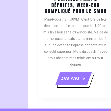
DÉFAITES, WEEK-END
1
COMPLIQUÉ POUR LE SMOB
V
Mini-Poussins – U09M : C’est lors de leur
P
déplacement à montaud que les U9G ont
4
mis fin à leur série d’invincibilité. Malgé de
D
nombreuse tentatives, les mini ont buté
W
E
sur une défense impressionnante et un
C
collectif supérieur. Mots du coach : "avec
P
trois absents mes minis ont su tout
L
donner
S
Lire
Lire Plus
Plus