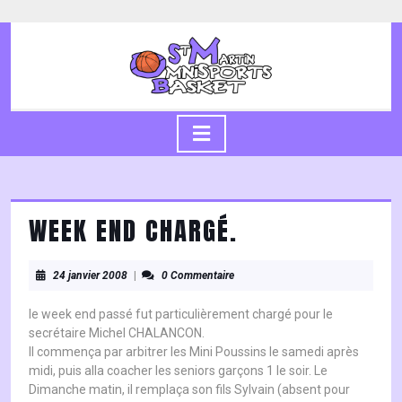
Skip
to
content
Skip
to
content
Open
Button
WEEK END CHARGÉ.
24
24 janvier 2008
|
0 Commentaire
janvier
2008
le week end passé fut particulièrement chargé pour le
secrétaire Michel CHALANCON.
Il commença par arbitrer les Mini Poussins le samedi après
midi, puis alla coacher les seniors garçons 1 le soir. Le
Dimanche matin, il remplaça son fils Sylvain (absent pour