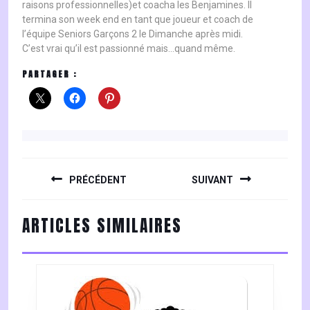
raisons professionnelles)et coacha les Benjamines. Il
termina son week end en tant que joueur et coach de
l’équipe Seniors Garçons 2 le Dimanche après midi.
C’est vrai qu’il est passionné mais…quand même.
PARTAGER :
NAVIGATION
DE
PRÉCÉDENT
SUIVANT
L’ARTICLE
Previous
Next
ARTICLES SIMILAIRES
post:
post: