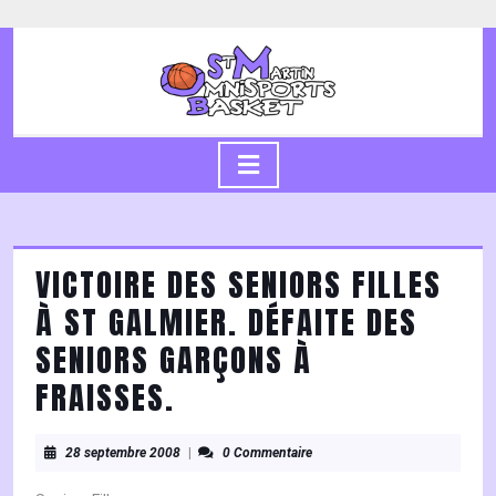
Skip
to
content
Skip
to
content
Open
Button
VICTOIRE DES SENIORS FILLES
À ST GALMIER. DÉFAITE DES
SENIORS GARÇONS À
FRAISSES.
28
28 septembre 2008
|
0 Commentaire
septembre
2008