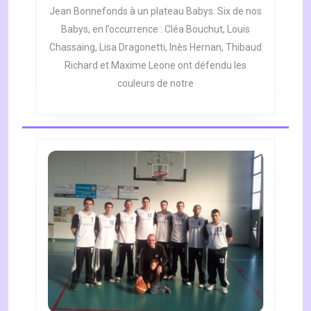
7)
Jean Bonnefonds à un plateau Babys. Six de nos
À
Babys, en l’occurrence : Cléa Bouchut, Louis
L’HONNE
Chassaing, Lisa Dragonetti, Inès Hernan, Thibaud
Richard et Maxime Leone ont défendu les
couleurs de notre