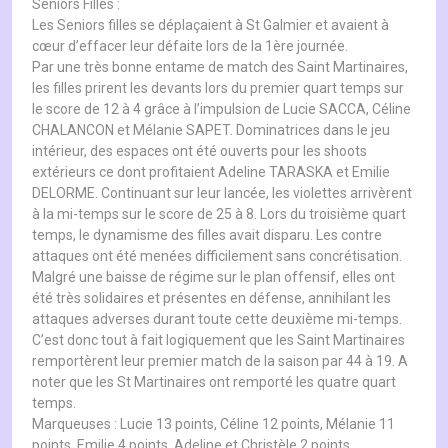
Seniors Filles :
Les Seniors filles se déplaçaient à St Galmier et avaient à
cœur d’effacer leur défaite lors de la 1ère journée.
Par une très bonne entame de match des Saint Martinaires,
les filles prirent les devants lors du premier quart temps sur
le score de 12 à 4 grâce à l’impulsion de Lucie SACCA, Céline
CHALANCON et Mélanie SAPET. Dominatrices dans le jeu
intérieur, des espaces ont été ouverts pour les shoots
extérieurs ce dont profitaient Adeline TARASKA et Emilie
DELORME. Continuant sur leur lancée, les violettes arrivèrent
à la mi-temps sur le score de 25 à 8. Lors du troisième quart
temps, le dynamisme des filles avait disparu. Les contre
attaques ont été menées difficilement sans concrétisation.
Malgré une baisse de régime sur le plan offensif, elles ont
été très solidaires et présentes en défense, annihilant les
attaques adverses durant toute cette deuxième mi-temps.
C’est donc tout à fait logiquement que les Saint Martinaires
remportèrent leur premier match de la saison par 44 à 19. A
noter que les St Martinaires ont remporté les quatre quart
temps.
Marqueuses : Lucie 13 points, Céline 12 points, Mélanie 11
points, Emilie 4 points, Adeline et Christèle 2 points.