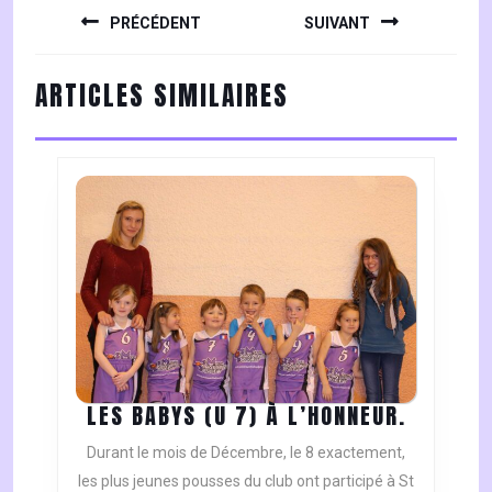
DE
PRÉCÉDENT
SUIVANT
L’ARTICLE
Previous
Next
ARTICLES SIMILAIRES
post:
post:
LES
LES BABYS (U 7) À L’HONNEUR.
BABYS
Durant le mois de Décembre, le 8 exactement,
(U
les plus jeunes pousses du club ont participé à St