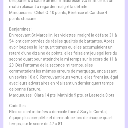
des paniers à cause de leur maladresse. Au final, ce fut un
match plaisant à regarder malgré la défaite.
Marqueuses : Chloé G. 10 points, Bérénice et Candice 4
points chacune.
Benjamines :
En recevant St Marcellin, les violettes, malgré la défaite 31 à
54, ont démontrées de réelles qualités de battantes. Après
avoir loupées le 1er quart temps ou elles accumulaient un
retard d’une dizaine de points, elles faisaient jeu égal lors du
second quart pour atteindre la mi temps sur le score de 11 à
23. Dès l’entame de la seconde mi temps, elles
commettaient les mêmes erreurs de marquage, encaissant
un sévère 10 à 0. Retrouvant leurs vertus, elles firent jeu égal
avec leurs adversaires en réalisant un dernier quart temps
de bonne facture.
Marqueuses : Clara 14 pts, Mathilde 9 pts, et Laetecia 8 pts
Cadettes :
Elles se sont inclinées à domicile face à Sury le Comtal,
équipe plus complète et dominatrice lors de chaque quart
temps, sur le score de 47 à 81.