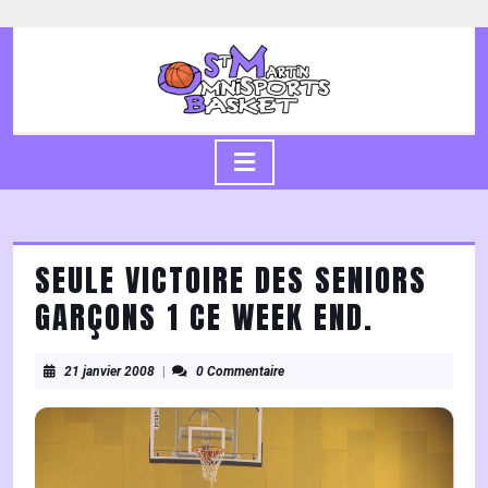
Skip
to
content
Skip
to
content
Open
Button
SEULE VICTOIRE DES SENIORS
GARÇONS 1 CE WEEK END.
21
21 janvier 2008
|
0 Commentaire
janvier
2008