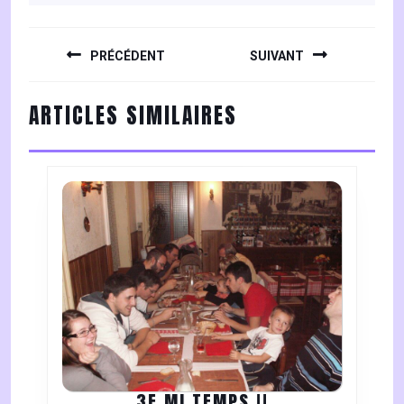
NAVIGATION
DE
PRÉCÉDENT
SUIVANT
L’ARTICLE
Previous
Next
ARTICLES SIMILAIRES
post:
post:
3E
3E MI TEMPS !!