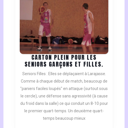
CARTON PLEIN POUR LES
CARTON
SENIORS GARÇONS ET FILLES.
PLEIN
Seniors Filles : Elles se déplaçaient à Larajasse.
POUR
Comme à chaque début de match, beaucoup de
LES
"paniers faciles loupés" en attaque (surtout sous
SENIORS
le cercle), une défense sans agressivité (à cause
GARÇONS
ET
du froid dans la salle) ce qui conduit un 8-10 pour
FILLES.
le premier quart-temps. Un deuxième quart-
temps beaucoup mieux