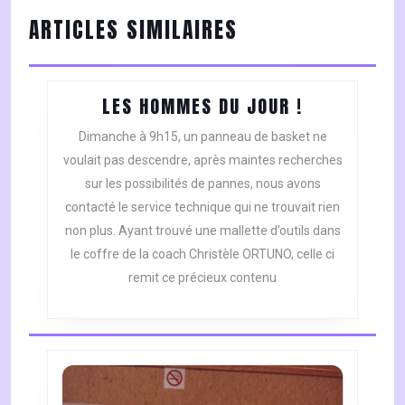
L’ARTICLE
Previous
Next
ARTICLES SIMILAIRES
post:
post:
LES
LES HOMMES DU JOUR !
HOMMES
Dimanche à 9h15, un panneau de basket ne
DU
voulait pas descendre, après maintes recherches
JOUR
sur les possibilités de pannes, nous avons
!
contacté le service technique qui ne trouvait rien
non plus. Ayant trouvé une mallette d’outils dans
le coffre de la coach Christèle ORTUNO, celle ci
remit ce précieux contenu