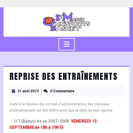
Skip
to
content
Skip
to
content
Open
Button
REPRISE DES ENTRAÎNEMENTS
31
31 août 2013
|
0 Commentaire
août
2013
Suite à la réunion du conseil d’administration, les créneaux
d’entraînement ont été défini ainsi que la date de leur reprise.
–
U 7 (Babys) né en 2007-2008:
VENDREDI 13
SEPTEMBREde 18h à 19h15