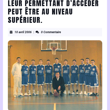
LEUR PERMETTANT D’ACCÉDER
PEUT ÊTRE AU NIVEAU
SUPÉRIEUR.
10
10 avril 2006
|
0 Commentaire
avril
2006