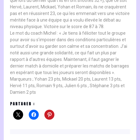
que lors du dernier quart ils en ont shootés 32 !!), que ce soit
Hervé, Laurent, Mickael, Yohan et Romain, ils ne craquèrent
pas et en réussirent 23, ce qui les emmenait vers une victoire
méritée face à une équipe qui a voulu élevée le débat au
niveau physique. Victoire sur le score de 87 à 78.
Le mot du coach Michel : « Je tiens à féliciter tout le groupe
pour avoir su s’imposer dans des conditions particulières et
surtout d’avoir su garder son calme et sa concentration. J’ai
noté aussi une grande solidarité, ce qui fait un plus par
rapport à d’autres équipes. Maintenant, il faut gagner le
dernier match à domicile et préparer les matchs de barrages
en espérant que tous les joueurs seront disponibles ».
Marqueurs ; Yohan 23 pts, Mickael 20 pts, Laurent 13 pts,
Hervé 11 pts, Romain 9 pts, Julien 6 pts , Stéphane 3 pts et
Damien 2 pts
PARTAGER :