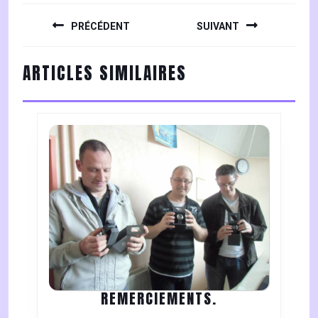
NAVIGATION
DE
PRÉCÉDENT
SUIVANT
L’ARTICLE
Previous
Next
ARTICLES SIMILAIRES
post:
post:
REMERCIEMENT
REMERCIEMENTS.