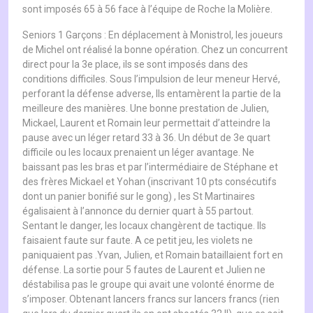
sont imposés 65 à 56 face à l’équipe de Roche la Molière.
Seniors 1 Garçons : En déplacement à Monistrol, les joueurs
de Michel ont réalisé la bonne opération. Chez un concurrent
direct pour la 3e place, ils se sont imposés dans des
conditions difficiles. Sous l’impulsion de leur meneur Hervé,
perforant la défense adverse, Ils entamèrent la partie de la
meilleure des manières. Une bonne prestation de Julien,
Mickael, Laurent et Romain leur permettait d’atteindre la
pause avec un léger retard 33 à 36. Un début de 3e quart
difficile ou les locaux prenaient un léger avantage. Ne
baissant pas les bras et par l’intermédiaire de Stéphane et
des frères Mickael et Yohan (inscrivant 10 pts consécutifs
dont un panier bonifié sur le gong) , les St Martinaires
égalisaient à l’annonce du dernier quart à 55 partout.
Sentant le danger, les locaux changèrent de tactique. Ils
faisaient faute sur faute. A ce petit jeu, les violets ne
paniquaient pas .Yvan, Julien, et Romain bataillaient fort en
défense. La sortie pour 5 fautes de Laurent et Julien ne
déstabilisa pas le groupe qui avait une volonté énorme de
s’imposer. Obtenant lancers francs sur lancers francs (rien