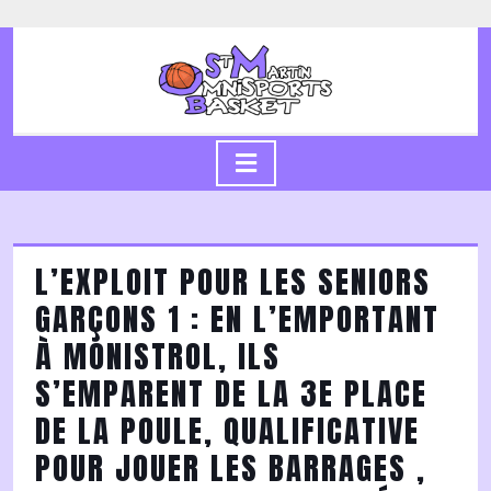
Skip
to
content
Skip
to
content
Open
Button
L’EXPLOIT POUR LES SENIORS
GARÇONS 1 : EN L’EMPORTANT
À MONISTROL, ILS
S’EMPARENT DE LA 3E PLACE
DE LA POULE, QUALIFICATIVE
POUR JOUER LES BARRAGES ,