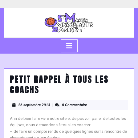
Skip
to
content
Skip
to
content
Open
Button
PETIT RAPPEL À TOUS LES
COACHS
26
26 septembre 2013
|
0 Commentaire
septembre
2013
Afin de bien faire vivre notre site et de pouvoir parler de toutes les
équipes, nous demandons à tous les coachs:
– de faire un compte rendu de quelques lignes sur la rencontre de
championnat de leur équipe.