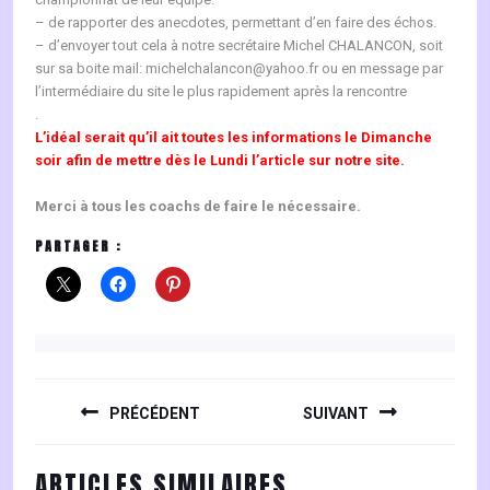
– de rapporter des anecdotes, permettant d’en faire des échos.
– d’envoyer tout cela à notre secrétaire Michel CHALANCON, soit
sur sa boite mail: michelchalancon@yahoo.fr ou en message par
l’intermédiaire du site le plus rapidement après la rencontre
.
L’idéal serait qu’il ait toutes les informations le Dimanche
soir afin de mettre dès le Lundi l’article sur notre site.
Merci à tous les coachs de faire le nécessaire.
PARTAGER :
NAVIGATION
DE
PRÉCÉDENT
SUIVANT
L’ARTICLE
Previous
Next
ARTICLES SIMILAIRES