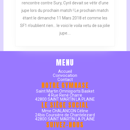
rencontre contre Sury, Cyril devait se vétir d’une
SUR
jupe lors du prochain match ! Le prochain match
SON
étant le dimanche 11 Mars 2018 et comme les
31
SF1 n’oublient rien… le voici le voila vetu de sa jolie
jupe….
MENU
Accueil
Convocation
Contact
NOTRE GYMNASE
Saint Martin Omnisports Basket
4 Rue René Charre
42800 SAINT MARTIN LA PLAINE
LE SIÈGE SOCIAL
Mme CHALANCON Céline
24bis Coursière de Chantelezard
42800 SAINT MARTIN LA PLAINE
SUIVEZ-NOUS