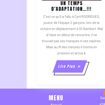
UN TEMPS
UN
D’ADAPTATION…!!!
TEMP
C’est ce qu’il a fallu à Cyril RODRIGUES,
D’ADA
joueur de l’équipe 2 garçons, lors de la
victoire en déplacement à St Rambert. Mal
à l’aise en début de rencontre, il ne
trouvait pas ses marques ni ses repères.
Mais au fil des minutes il monta en
pression et arriva à
Lire
Lire Plus
Plus
MENU
Sai
428