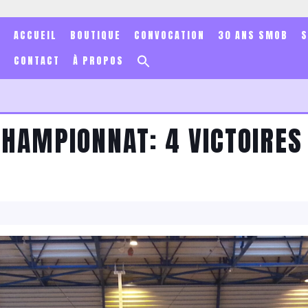
ACCUEIL
BOUTIQUE
CONVOCATION
30 ANS SMOB
Search
CONTACT
À PROPOS
for:
Search Button
CHAMPIONNAT: 4 VICTOIRES