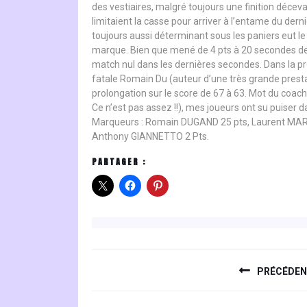
des vestiaires, malgré toujours une finition déceva
limitaient la casse pour arriver à l’entame du dern
toujours aussi déterminant sous les paniers eut le 
marque. Bien que mené de 4 pts à 20 secondes de l
match nul dans les dernières secondes. Dans la pro
fatale Romain Du (auteur d’une très grande prestat
prolongation sur le score de 67 à 63. Mot du coach 
Ce n’est pas assez !!), mes joueurs ont su puiser
Marqueurs : Romain DUGAND 25 pts, Laurent MAR
Anthony GIANNETTO 2 Pts.
PARTAGER :
NAVIGATION
DE
PRÉCÉDE
L’ARTICLE
Previous