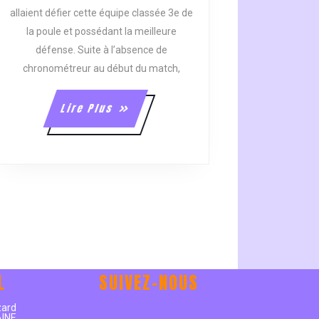
À
.
DOMICILE.
allaient défier cette équipe classée 3e de
la poule et possédant la meilleure
défense. Suite à l’absence de
chronométreur au début du match,
Lire
Lire Plus
Plus
L
SUIVEZ-NOUS
e
zard
AINE