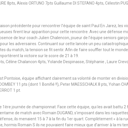
URE 8pts, Alexis ORTUNO 7pts Guillaume DI STEFANO 4pts, Célestin P
saison précédente pour rencontrer l’équipe de saint Paul En Jarez, les v
euses firent leur apparition pour cette rencontre. Avec une défense mob
bsence de leur coach Julien Chalencon, joueur de l’équipe seniors garçon
 pour les adversaires. Continuant sur cette lancée un peu catastrophique
 du match, la tension se fit sentir. Afin de faire souffler tout le monde,
emportèrent la victoire sur le score de 21 à 19.
ts, Céline Chalancon 4pts, Yolande Despinasse, Stéphanie , Laure Crevo
st Pontoise, équipe affichant clairement sa volonté de monter en division
DOMBEY 11 pts (dont 1 Bonifié !!), Peter MAESSCHALK 8 pts, Yohan CHA
ERROT 1 pt.
 1ère journée de championnat. Face cette équipe, qui les avait battu 2 fo
 entame de match avec Romain DUGAND, s’imposant dans les raquettes et
fense, ils menaient 15 à 7 à la fin du 1er quart. Complètement « à la rue 
e, hormis Romain S ils ne pouvaient faire mieux que d’arriver à la mi tem