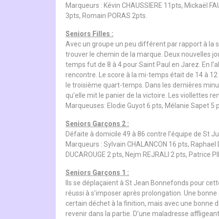
Marqueurs : Kévin CHAUSSIERE 11pts, Mickaël FA
3pts, Romain PORAS 2pts.
Seniors Filles :
Avec un groupe un peu différent par rapport à la 
trouver le chemin de la marque. Deux nouvelles jou
temps fut de 8 à 4 pour Saint Paul en Jarez. En l’a
rencontre. Le score à la mi-temps était de 14 à 12
le troisième quart-temps. Dans les dernières minutes
qu’elle mit le panier de la victoire. Les viollettes r
Marqueuses: Elodie Guyot 6 pts, Mélanie Sapet 5 p
Seniors Garçons 2 :
Défaite à domicile 49 à 86 contre l’équipe de St Ju
Marqueurs : Sylvain CHALANCON 16 pts, Raphael 
DUCAROUGE 2 pts, Nejm REJRALI 2 pts, Patrice PI
Seniors Garçons 1 :
Ils se déplaçaient à St Jean Bonnefonds pour cette
réussi à s’imposer après prolongation. Une bonne
certain déchet à la finition, mais avec une bonne dé
revenir dans la partie. D’une maladresse affligeant