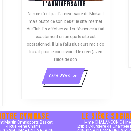
L’ANNIVERSAIRE
L’ANNIVERSAIRE.
Non ce n’est pas l’anniversaire de Mickael
S
mais plutôt de son ‘bébé’: le site Internet
PTATION…!!!
du Club. En effet en ce 1er février cela fait
exactement un an que le site est
opérationnel. Il lui a fallu plusieurs mois de
travail pour le concevoir et le créer(avec
l’aide de son
Lire
Lire Plus
Plus
NOTRE GYMNASE
LE SIÈGE SOCIA
nt Martin Omnisports Basket
Mme CHALANCON Célin
4 Rue René Charre
24bis Coursière de Chantele
00 SAINT MARTIN LA PLAINE
42800 SAINT MARTIN LA PL