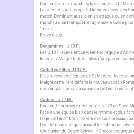
Pour ce premier match de la saison, les U11 M se d
Le premier quart temps fut laborieux avec des Sa
match. Dominant aussi bien en attaque qu’en défe
match (3 quart temps) fort agréable à suivre pour
"minis".
Bravo à eux.
Benjamines : U 13 F
:
Les U 13 F recevaient ce weekend l’équipe d’Andrez
le terrain. Malgré tout, les filles n’ont pas eu be
Cadettes Filles : U 17 F :
Elles recevaient l’équipe de St Médard. Avec un no
Malgré cette 1ère défaite le nouveau coach Romain
dernier quart temps à cause de l’effectif restreint
Cadets : U 17 M :
Pour cette première rencontre les U20 de Saint Mar
Face à une équipe bien dans le rythme et plus fort
Un jeu offensif brouillon vite mis sous pression p
Une défense statique laissant les intérieurs adverse
Conclusion du Coach Sylvain : « Encore beaucoup de 