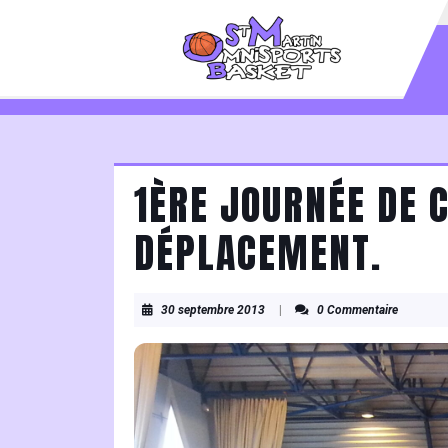
Skip
to
content
Skip
to
content
1ÈRE JOURNÉE DE 
DÉPLACEMENT.
30
30 septembre 2013
|
0 Commentaire
septembre
2013