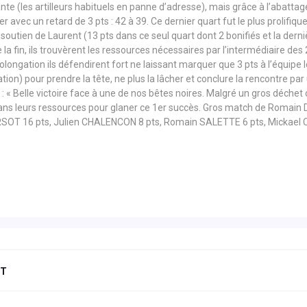
nte (les artilleurs habituels en panne d’adresse), mais grâce à l’abattag
ier avec un retard de 3 pts : 42 à 39. Ce dernier quart fut le plus prolifi
soutien de Laurent (13 pts dans ce seul quart dont 2 bonifiés et la derni
a fin, ils trouvèrent les ressources nécessaires par l’intermédiaire de
longation ils défendirent fort ne laissant marquer que 3 pts à l’équipe 
ion) pour prendre la tête, ne plus la lâcher et conclure la rencontre par
: « Belle victoire face à une de nos bêtes noires. Malgré un gros déchet 
 dans leurs ressources pour glaner ce 1er succès. Gros match de Romain D
SOT 16 pts, Julien CHALENCON 8 pts, Romain SALETTE 6 pts, Mickael
NT
Next