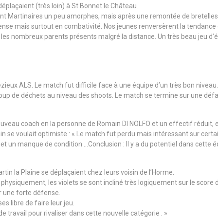
éplaçaient (très loin) à St Bonnet le Château.
int Martinaires un peu amorphes, mais après une remontée de bretelles 
nse mais surtout en combativité. Nos jeunes renversèrent la tendance e
 les nombreux parents présents malgré la distance. Un très beau jeu d’
ieux ALS. Le match fut difficile face à une équipe d’un très bon niveau.
aucoup de déchets au niveau des shoots. Le match se termine sur une défa
uveau coach en la personne de Romain DI NOLFO et un effectif réduit, ell
 se voulait optimiste : « Le match fut perdu mais intéressant sur certa
 et un manque de condition …Conclusion : Il y a du potentiel dans cette éq
tin la Plaine se déplaçaient chez leurs voisin de l’Horme.
 physiquement, les violets se sont incliné très logiquement sur le score 
ar une forte défense.
s libre de faire leur jeu.
travail pour rivaliser dans cette nouvelle catégorie . »