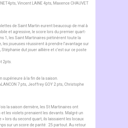
UGNET4pts, Vincent LAINE 4pts, Maxence CHAUVET
iolettes de Saint Martin eurent beaucoup de mal à
ile et agressive, le score lors du premier quart-
s 1, les Saint Martinaires piétinèrent toute la
, les joueuses réussirent à prendre l’avantage sur
 Stéphanie dut jouer aillière et c’est sur ce poste
t 2pts.
 supérieure à la fin de la saison.
LANCON 7 pts, Jeoffrey GOY 2 pts, Christophe
is la saison dernière, les St Martinaires ont
 les violets prenaient les devants. Malgré un
» lors du second quart, ils laissaient les locaux
ps sur un score de parité : 25 partout. Au retour