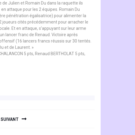
e de Julien et Romain Du dans la raquette ils
que en attaque pour les 2 équipes. Romain Du
ère pénétration égalisatrice) pour alimenter la
s 2 joueurs cités précédemment pour arracher le
locale. Et en attaque, s’appuyant sur leur arme
 un lancer franc de Renaud. Victoire après
offensif (16 lancers francs réussis sur 30 tentés.
u et de Laurent. »
 CHALANCON 5 pts, Renaud BERTHOLAT 5 pts,
SUIVANT