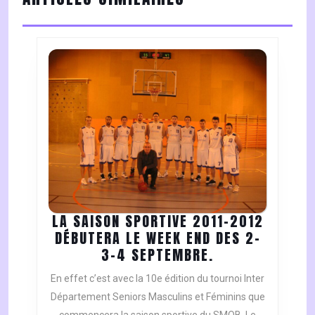
post:
post:
LA SAISON SPORTIVE 2011-2012
DÉBUTERA LE WEEK END DES 2-
LA
3-4 SEPTEMBRE.
SAISON
En effet c’est avec la 10e édition du tournoi Inter
SPORTIVE
Département Seniors Masculins et Féminins que
2011-
commencera la saison sportive du SMOB. Le