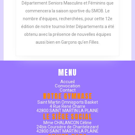
Département Seniors Masculins et Féminins que
2013
commencera la saison sportive du SMOB. Le
–
nombre d’équipes, recherchées, pour cette 12e
2014
DÉBUTERA
édition de notre tournoi Inter Départements a été
LES
obtenu avec la présence de nouvelles équipes
06
aussi bien en Garçons qu’en Filles.
-07
-08
SEPTEMBRE.
MENU
Accueil
Convocation
Contact
NOTRE GYMNASE
Saint Martin Omnisports Basket
4 Rue René Charre
42800 SAINT MARTIN LA PLAINE
LE SIÈGE SOCIAL
Mme CHALANCON Céline
24bis Coursière de Chantelezard
42800 SAINT MARTIN LA PLAINE