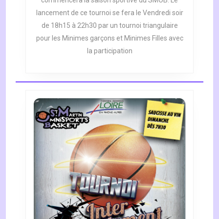
2012
lancement de ce tournoi se fera le Vendredi soir
DÉBUTERA
LE
de 18h15 à 22h30 par un tournoi triangulaire
WEEK
pour les Minimes garçons et Minimes Filles avec
END
la participation
DES
2-
3-
4
SEPTEMBRE.