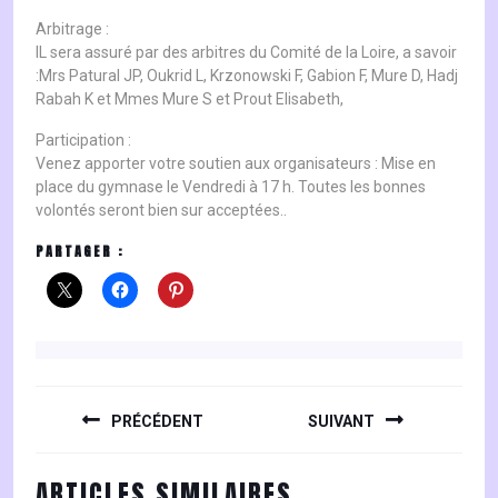
Arbitrage :
IL sera assuré par des arbitres du Comité de la Loire, a savoir
:Mrs Patural JP, Oukrid L, Krzonowski F, Gabion F, Mure D, Hadj
Rabah K et Mmes Mure S et Prout Elisabeth,
Participation :
Venez apporter votre soutien aux organisateurs : Mise en
place du gymnase le Vendredi à 17 h. Toutes les bonnes
volontés seront bien sur acceptées..
PARTAGER :
NAVIGATION
DE
PRÉCÉDENT
SUIVANT
L’ARTICLE
Previous
Next
ARTICLES SIMILAIRES