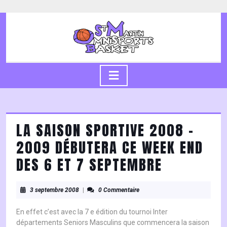
Skip
to
content
Skip
to
content
Open
Button
LA SAISON SPORTIVE 2008 –
2009 DÉBUTERA CE WEEK END
DES 6 ET 7 SEPTEMBRE
3
3 septembre 2008
|
0 Commentaire
septembre
2008
En effet c’est avec la 7 e édition du tournoi Inter
départements Seniors Masculins que commencera la saison