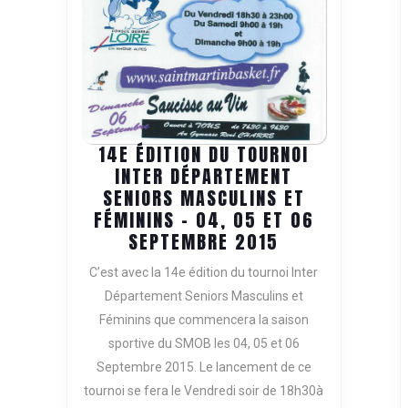
14E ÉDITION DU TOURNOI
INTER DÉPARTEMENT
SENIORS MASCULINS ET
FÉMININS – 04, 05 ET 06
14E
SEPTEMBRE 2015
ÉDITION
C’est avec la 14e édition du tournoi Inter
DU
Département Seniors Masculins et
TOURNOI
Féminins que commencera la saison
INTER
sportive du SMOB les 04, 05 et 06
DÉPARTEMENT
SENIORS
Septembre 2015. Le lancement de ce
MASCULINS
tournoi se fera le Vendredi soir de 18h30à