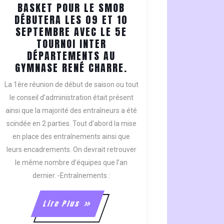
BASKET POUR LE SMOB
DÉBUTERA LES 09 ET 10
SEPTEMBRE AVEC LE 5E
TOURNOI INTER
DÉPARTEMENTS AU
LA
GYMNASE RENÉ CHARRE.
SAISON
La 1ère réunion de début de saison ou tout
2006
le conseil d’administration était présent
–
ainsi que la majorité des entraîneurs a été
2007
scindée en 2 parties. Tout d’abord la mise
DE
BASKET
en place des entraînements ainsi que
POUR
leurs encadrements. On devrait retrouver
LE
le même nombre d’équipes que l’an
SMOB
dernier. -Entraînements :
DÉBUTERA
LES
Lire
Lire Plus
09
Plus
ET