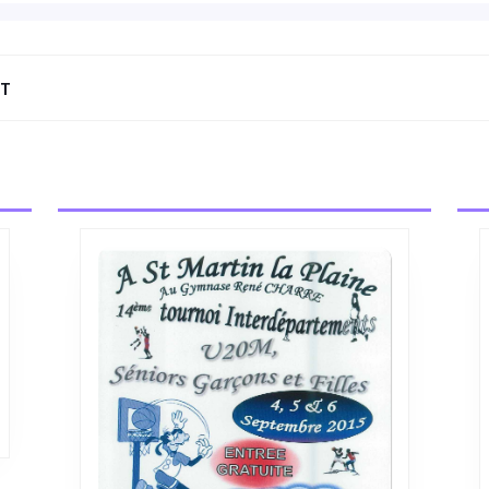
NT
Next
post:
NOI
R
RTEMENTS
ORS
ONS
ES