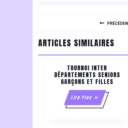
NAVIGATION
DE
PRÉCÉDE
L’ARTICLE
Previous
ARTICLES SIMILAIRES
post:
TOURNOI INTER
DÉPARTEMENTS SENIORS
TOUR
GARÇONS ET FILLES
INTE
DÉPA
Lire
Lire Plus
SENI
Plus
GARÇ
ET
FILL