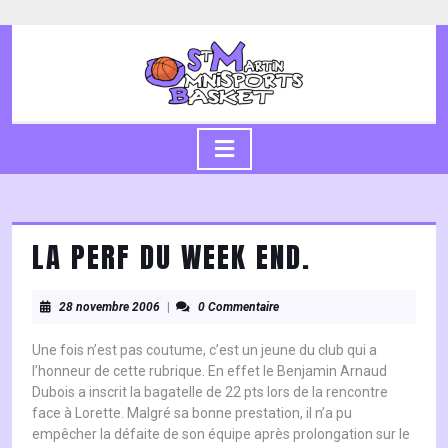
Skip
to
content
Skip
to
content
Open
Button
LA PERF DU WEEK END.
28
28 novembre 2006
|
0 Commentaire
novembre
2006
Une fois n’est pas coutume, c’est un jeune du club qui a
l’honneur de cette rubrique. En effet le Benjamin Arnaud
Dubois a inscrit la bagatelle de 22 pts lors de la rencontre
face à Lorette. Malgré sa bonne prestation, il n’a pu
empêcher la défaite de son équipe après prolongation sur le