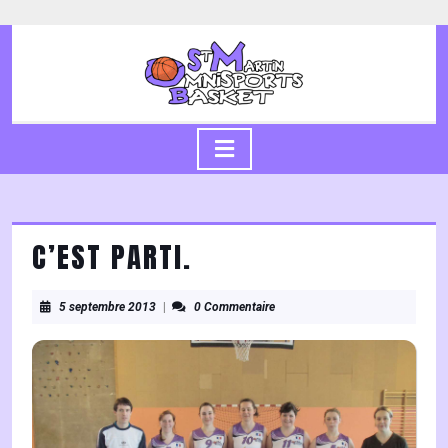
Skip
to
content
Skip
to
content
Open
Button
C’EST PARTI.
5
5 septembre 2013
|
0 Commentaire
septembre
2013