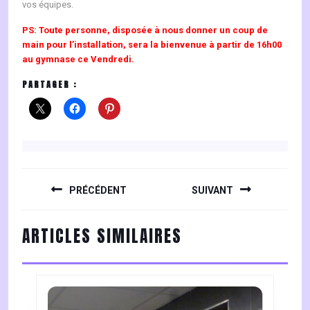
vos équipes.
PS: Toute personne, disposée à nous donner un coup de
main pour l’installation, sera la bienvenue à partir de 16h00
au gymnase ce Vendredi.
PARTAGER :
NAVIGATION
DE
PRÉCÉDENT
SUIVANT
L’ARTICLE
Previous
Next
ARTICLES SIMILAIRES
post:
post: