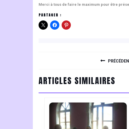
Merci à tous de faire le maximum pour être prése
PARTAGER :
NAVIGATION
DE
PRÉCÉDE
L’ARTICLE
Previous
ARTICLES SIMILAIRES
post: