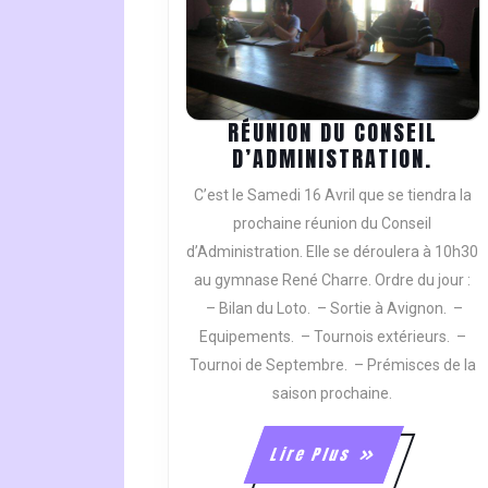
RÉUNION DU CONSEIL
RÉUN
D’ADMINISTRATION.
DU
C’est le Samedi 16 Avril que se tiendra la
CONS
prochaine réunion du Conseil
D’AD
d’Administration. Elle se déroulera à 10h30
au gymnase René Charre. Ordre du jour :
– Bilan du Loto. – Sortie à Avignon. –
Equipements. – Tournois extérieurs. –
Tournoi de Septembre. – Prémisces de la
saison prochaine.
Lire
Lire Plus
Plus