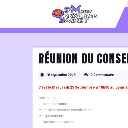
Skip
to
content
Skip
to
content
RÉUNION DU CONSE
10
10 septembre 2013
|
0 Commentaire
septembre
2013
C’est le
Mercredi 25 Septembre à 18h30 au gymna
Ordre du jour:
– Bilan du tournoi
–
Entraînements et encadrement
–
Equipements
– Questions diverses