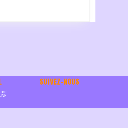
ÉDITION
DU
TOURNOI
INTER
DÉPARTEMENTS.
L
SUIVEZ-NOUS
e
zard
AINE