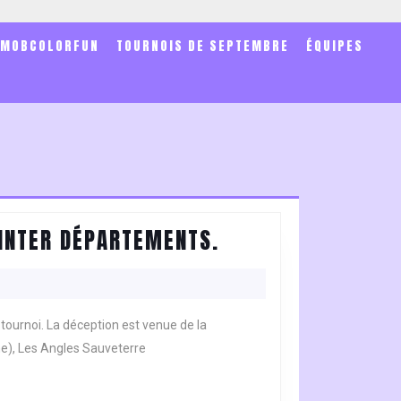
SMOBCOLORFUN
TOURNOIS DE SEPTEMBRE
ÉQUIPES
FAVERGES
 INTER DÉPARTEMENTS.
DOLOMIEU
S’IMPOSE
LORS
e tournoi. La déception est venue de la
DE
me), Les Angles Sauveterre
LA
7E