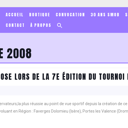
ACCUEIL
BOUTIQUE
CONVOCATION
30 ANS SMOB
Search
CONTACT
À PROPOS
for:
Search Button
E 2008
OSE LORS DE LA 7E ÉDITION DU TOURNOI
servateurs,la plus réussie au point de vue sportif depuis la création de c
voluant en Région : Faverges Dolomieu (Isère), Portes les Valence (Dro