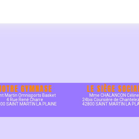
NOTRE GYMNASE
LE SIÈGE SOCIA
nt Martin Omnisports Basket
Mme CHALANCON Célin
4 Rue René Charre
24bis Coursière de Chantele
00 SAINT MARTIN LA PLAINE
42800 SAINT MARTIN LA PL