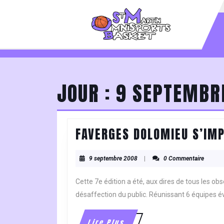
Skip
to
content
Skip
to
content
JOUR :
9 SEPTEMBR
FAVERGES DOLOMIEU S’IMP
9
9 septembre 2008
|
0 Commentaire
septembre
2008
Cette 7e édition a été, aux dires de tous les ob
désaffection du public. Réunissant 6 équipes é
Lire
Lire Plus