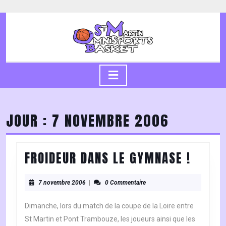
Skip
to
content
Skip
to
content
Open
Button
JOUR :
7 NOVEMBRE 2006
FROID
FROIDEUR DANS LE GYMNASE !
DANS
7
LE
7 novembre 2006
|
0 Commentaire
novembre
GYMN
2006
Dimanche, lors du match de la coupe de la Loire entre
!
St Martin et Pont Trambouze, les joueurs ainsi que les