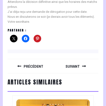
Attendons la décision définitive ainsi que les horaires des matchs
prévus.
J’ai déja reçu une demande de dérogation pour cette date.
Nous en discuterons ce soir (je devrais avoir tous les éléments).
Votre secrétaire.
PARTAGER :
NAVIGATION
DE
PRÉCÉDENT
SUIVANT
L’ARTICLE
Previous
Next
ARTICLES SIMILAIRES
post:
post: