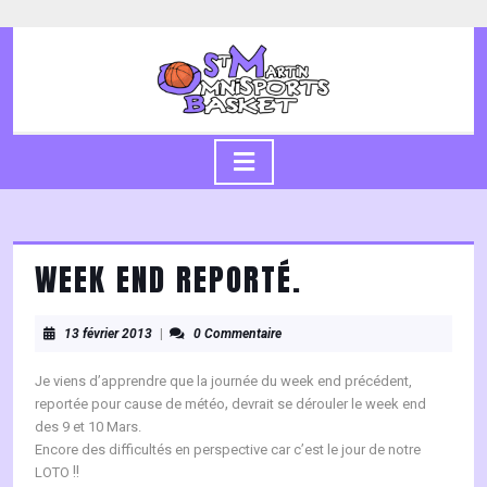
Skip
to
content
Skip
to
content
Open
Button
WEEK END REPORTÉ.
13
13 février 2013
|
0 Commentaire
février
2013
Je viens d’apprendre que la journée du week end précédent,
,
reportée pour cause de météo
devrait se dérouler le week end
des 9 et 10 Mars.
Encore des difficultés en perspective car c’est le jour de notre
!!
LOTO