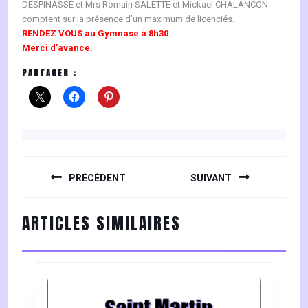
DESPINASSE et Mrs Romain SALETTE et Mickael CHALANCON
comptent sur la présence d’un maximum de licenciés.
RENDEZ VOUS au Gymnase à 8h30.
Merci d’avance.
PARTAGER :
NAVIGATION
DE
PRÉCÉDENT
SUIVANT
L’ARTICLE
Previous
Next
ARTICLES SIMILAIRES
post:
post: