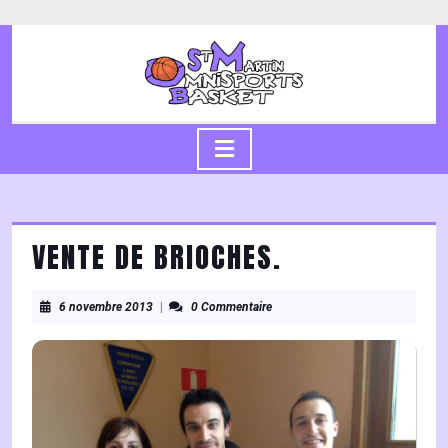
Skip
to
content
Skip
to
content
Open
Button
VENTE DE BRIOCHES.
6
6 novembre 2013
|
0 Commentaire
novembre
2013