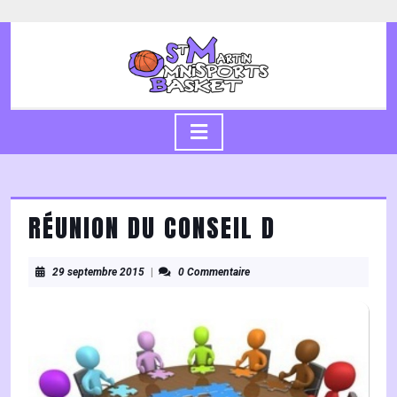
Skip
to
content
Skip
to
content
Open
Button
RÉUNION DU CONSEIL D
29
29 septembre 2015
|
0 Commentaire
septembre
2015