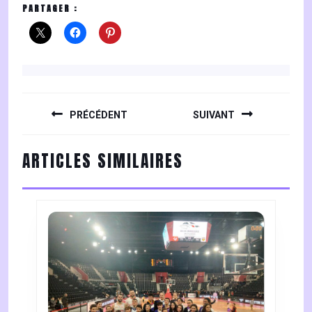
PARTAGER :
NAVIGATION
DE
PRÉCÉDENT
SUIVANT
L’ARTICLE
Previous
Next
ARTICLES SIMILAIRES
post:
post: