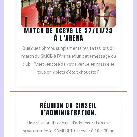
MATCH DE SCBVG LE 27/01/23
MATCH
À L’ARENA
DE
Quelques photos supplémentaires faites lors du
SCBVG
match du SMOB à l’Arena et un petit message du
LE
club : “Merci encore de votre venue en masse et
27/01/23
tous en violets c’était chouette !”
À
L’ARENA
RÉUNION DU CINSEIL
RÉUNION
D’ADMINISTRATION.
DU
Une réunion du conseil d’administration est
CINSEIL
programmée le SAMEDI 10 Janvier à 10 h 30 au
D’ADMINISTRA