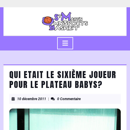
Skip
to
content
Skip
to
content
Open
Button
QUI ETAIT LE SIXIÈME JOUEUR
POUR LE PLATEAU BABYS?
10
10 décembre 2011
|
0 Commentaire
décembre
2011