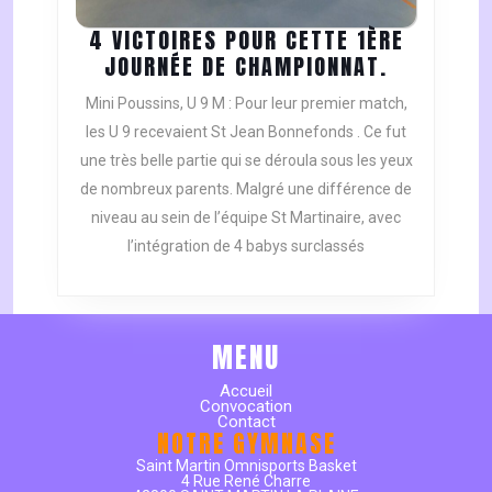
4 VICTOIRES POUR CETTE 1ÈRE
4
JOURNÉE DE CHAMPIONNAT.
VICTOIRES
Mini Poussins, U 9 M : Pour leur premier match,
POUR
les U 9 recevaient St Jean Bonnefonds . Ce fut
CETTE
une très belle partie qui se déroula sous les yeux
1ÈRE
de nombreux parents. Malgré une différence de
JOURNÉE
DE
niveau au sein de l’équipe St Martinaire, avec
CHAMPION
l’intégration de 4 babys surclassés
MENU
Accueil
Convocation
Contact
NOTRE GYMNASE
Saint Martin Omnisports Basket
4 Rue René Charre