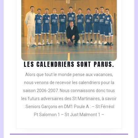
LES
LES CALENDRIERS SONT PARUS.
CALEND
Alors que tout le monde pense aux vacances,
SONT
nous venons de recevoir les calendriers pour la
PARUS.
saison 2006-2007. Nous connaissons donc tous
les futurs adversaires des St Martinaires, à savoir
: Seniors Garçons en DM1 Poule A : – St Férréol
Pt Salomon 1 – St Just Malmont 1 –