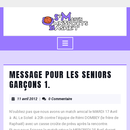
Skip
to
content
Skip
to
content
Open
Button
MESSAGE POUR LES SENIORS
GARÇONS 1.
11
11 avril 2012
|
0 Commentaire
avril
2012
N’oubliez pas que nous avons un match amical le MARDI 17 Avril
à AL Le Soleil à 20h contre l’équipe de Rémi DOMBEY (le frère de
Raphaël) avec un casse croûte de prévu après la rencontre.
Et que nous faisons le match retour le MERCREDI 25 Avril durant