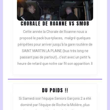
CHORALE
CHORALE DE ROANNE VS SMOB
DE
Cette année la Chorale de Roanne nous a
ROANNE
proposé le pack bus+places, malgré quelques
VS
péripéties pour arriver jusqu’à la gare routière de
SMOB
SAINT MARTIN LA PLAINE (bus très long ne
passant pas de partout) , c’est avec un petit ¼
heure de retard que notre car fit son apparition. Il
DU
DU POIDS !!
POIDS
Si Samedi soir l’équipe Seniors Garçons 2 a été
!!
dominé par l’équipe de Roche la Molière, plus