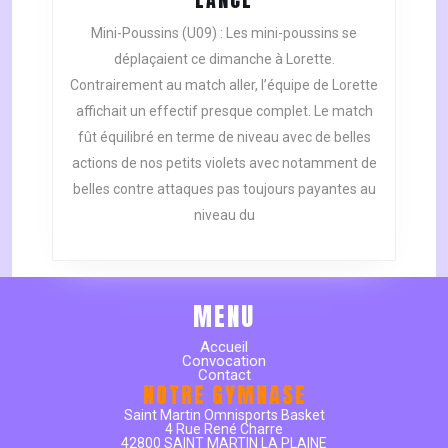
SG1
Mini-Poussins (U09) : Les mini-poussins se
CONTINUENT
déplaçaient ce dimanche à Lorette.
SUR
Contrairement au match aller, l’équipe de Lorette
LEUR
affichait un effectif presque complet. Le match
LANCÉ
fût équilibré en terme de niveau avec de belles
actions de nos petits violets avec notamment de
belles contre attaques pas toujours payantes au
niveau du
MENU
Accueil
Convocation
Contact
NOTRE GYMNASE
Saint Martin Omnisports Basket
4 Rue René Charre
42800 SAINT MARTIN LA PLAINE