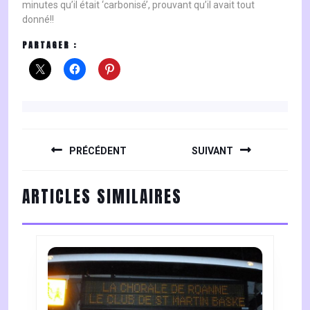
minutes qu’il était ‘carbonisé’, prouvant qu’il avait tout
donné!!
PARTAGER :
NAVIGATION
DE
PRÉCÉDENT
SUIVANT
L’ARTICLE
Previous
Next
ARTICLES SIMILAIRES
post:
post: