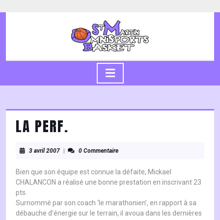
Skip
to
content
Skip
to
content
Open
Button
LA PERF.
3
3 avril 2007
|
0 Commentaire
avril
2007
Bien que son équipe est connue la défaite, Mickael
CHALANCON a réalisé une bonne prestation en inscrivant 23
pts.
Surnommé par son coach ‘le marathonien’, en rapport à sa
débauche d’énergie sur le terrain, il avoua dans les dernières