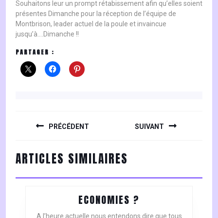
Souhaitons leur un prompt rétabissement afin qu’elles soient
présentes Dimanche pour la réception de l’équipe de
Montbrison, leader actuel de la poule et invaincue
jusqu’à….Dimanche !!
PARTAGER :
NAVIGATION
DE
PRÉCÉDENT
SUIVANT
L’ARTICLE
Previous
Next
ARTICLES SIMILAIRES
post:
post:
ECONOMIES
ECONOMIES ?
?
A l’heure actuelle nous entendons dire que tous