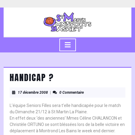
Skip
to
content
Skip
to
content
Open
Button
HANDICAP ?
17
17 décembre 2008
|
0 Commentaire
décembre
2008
L’équipe Seniors Filles sera t’elle handicapée pour le match
du Dimanche 21/12 à St Martin La Plaine.
En effet deux ‘des anciennes’ Mmes Céline CHALANCON et
Christèle ORTUNO se sont bléssées lors de la belle victoire en
déplacement à Montrond Les Bains le week end dernier.