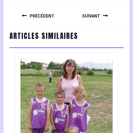
NAVIGATION
DE
PRÉCÉDENT
SUIVANT
L’ARTICLE
Previous
Next
ARTICLES SIMILAIRES
post:
post: