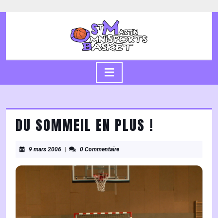
Skip
to
content
Skip
to
content
Open
Button
DU SOMMEIL EN PLUS !
9
9 mars 2006
|
0 Commentaire
mars
2006