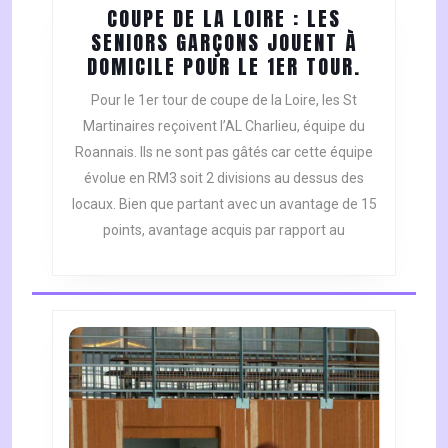
COUPE DE LA LOIRE : LES
SENIORS GARÇONS JOUENT À
COUPE
DOMICILE POUR LE 1ER TOUR.
DE
Pour le 1er tour de coupe de la Loire, les St
LA
Martinaires reçoivent l’AL Charlieu, équipe du
LOIRE
Roannais. Ils ne sont pas gâtés car cette équipe
:
évolue en RM3 soit 2 divisions au dessus des
LES
SENIORS
locaux. Bien que partant avec un avantage de 15
GARÇONS
points, avantage acquis par rapport au
JOUENT
À
DOMICIL
POUR
LE
1ER
TOUR.