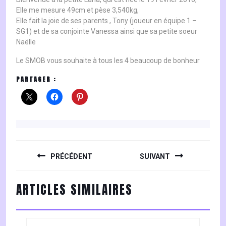
Elle me mesure 49cm et pèse 3,540kg,
Elle fait la joie de ses parents , Tony (joueur en équipe 1 –
SG1) et de sa conjointe Vanessa ainsi que sa petite soeur
Naëlle
Le SMOB vous souhaite à tous les 4 beaucoup de bonheur
PARTAGER :
NAVIGATION
DE
PRÉCÉDENT
SUIVANT
L’ARTICLE
Previous
Next
ARTICLES SIMILAIRES
post:
post: