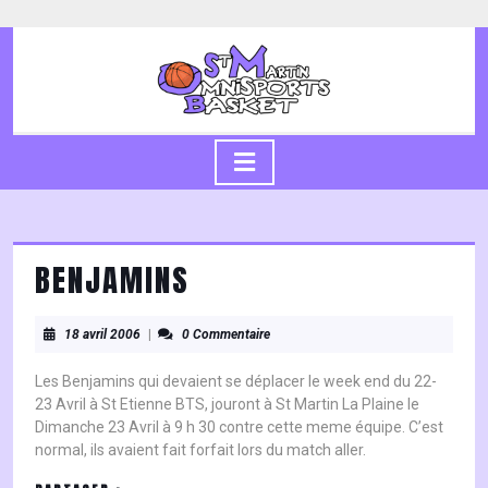
Skip
to
content
Skip
to
content
Open
Button
BENJAMINS
18
18 avril 2006
|
0 Commentaire
avril
2006
Les Benjamins qui devaient se déplacer le week end du 22-
23 Avril à St Etienne BTS, jouront à St Martin La Plaine le
Dimanche 23 Avril à 9 h 30 contre cette meme équipe. C’est
normal, ils avaient fait forfait lors du match aller.