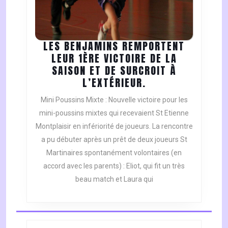
LES BENJAMINS REMPORTENT
LEUR 1ÈRE VICTOIRE DE LA
SAISON ET DE SURCROIT À
LES
L’EXTÉRIEUR.
BENJAMINS
Mini Poussins Mixte : Nouvelle victoire pour les
REMPORTENT
mini-poussins mixtes qui recevaient St Etienne
LEUR
Montplaisir en infériorité de joueurs. La rencontre
1ÈRE
a pu débuter après un prêt de deux joueurs St
VICTOIRE
DE
Martinaires spontanément volontaires (en
LA
accord avec les parents) : Eliot, qui fit un très
SAISON
beau match et Laura qui
ET
DE
SURCROIT