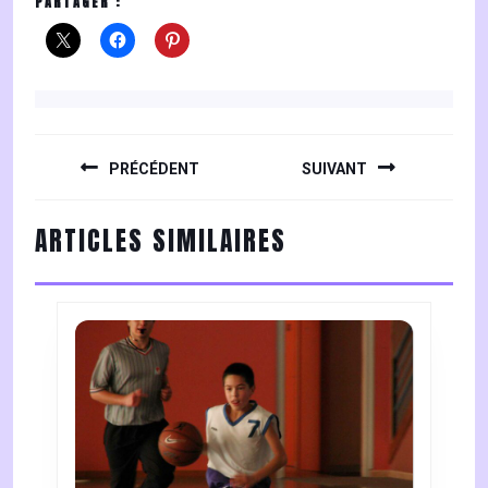
PARTAGER :
NAVIGATION
DE
PRÉCÉDENT
SUIVANT
L’ARTICLE
Previous
Next
ARTICLES SIMILAIRES
post:
post: