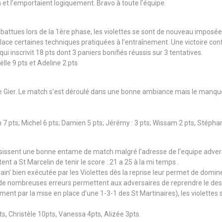
 et l’emportaient logiquement. Bravo à toute l’équipe.
 battues lors de la 1ère phase, les violettes se sont de nouveau imposées
place certaines techniques pratiquées à l’entraînement. Une victoire conf
i inscrivit 18 pts dont 3 paniers bonifiés réussis sur 3 tentatives.
le 9 pts et Adeline 2 pts
de Gier. Le match s’est déroulé dans une bonne ambiance mais le manque
n 7 pts; Michel 6 pts; Damien 5 pts; Jérémy : 3 pts; Wissam 2 pts, Stépha
ssissent une bonne entame de match malgré l’adresse de l’equipe adver
 a St Marcelin de tenir le score : 21 a 25 à la mi temps .
n’ bien exécutée par les Violettes dès la reprise leur permet de dominer
de nombreuses erreurs permettent aux adversaires de reprendre le dessu
ment par la mise en place d’une 1-3-1 des St Martinaires), les violettes 
s, Christèle 10pts, Vanessa 4pts, Alizée 3pts.