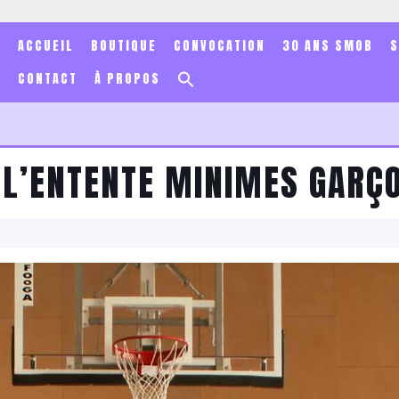
ACCUEIL
BOUTIQUE
CONVOCATION
30 ANS SMOB
Search
CONTACT
À PROPOS
for:
Search Button
E L’ENTENTE MINIMES GARÇ