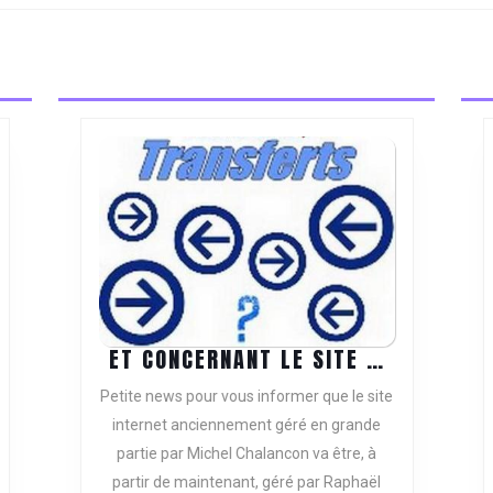
Next
post:
ET
ET CONCERNANT LE SITE …
CONCERNA
TE
Petite news pour vous informer que le site
LE
internet anciennement géré en grande
SITE
partie par Michel Chalancon va être, à
…
partir de maintenant, géré par Raphaël