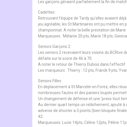
Les garçons géraient parfaitement la fin de match
Cadettes :
Retrouvant l’équipe de Tardy qu’elles avaient déjà
jeu agréable, les St Martinaires ont pu mettre en 
championnat. A noter la belle prestation de Marie qu
Marqueuses : Mélanie 20 pts, Marie 18 pts, Gwenaël
Seniors Garçons 2 :
Les seniors 2 recevaient leurs voisins du BCRive 
défaite sur le score de 46 à 70
A noter le retour de Thierry Dubois dans l’effectif
Les marqueurs : Thierry : 12 pts; Franck 9 pts; Yva
Seniors Filles :
En deplacement à St Marcelin en Forez, elles réu
nombreuses fautes et des paniers loupés permettent
Un changement de défense et une ‘press tout terrai
Au dernier quart temps un relâchement, ajouté à 
adverse de shooter a 3 points (bien bloquée finale
42.
Marqueuses: Lucie 14pts, Céline 12pts, Péline 11pt