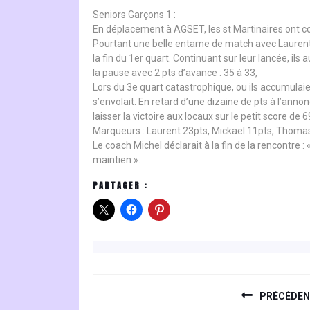
Seniors Garçons 1 :
En déplacement à AGSET, les st Martinaires ont c
Pourtant une belle entame de match avec Laurent ad
la fin du 1er quart. Continuant sur leur lancée, i
la pause avec 2 pts d’avance : 35 à 33,
Lors du 3e quart catastrophique, ou ils accumulaie
s’envolait. En retard d’une dizaine de pts à l’anno
laisser la victoire aux locaux sur le petit score de 6
Marqueurs : Laurent 23pts, Mickael 11pts, Thomas
Le coach Michel déclarait à la fin de la rencontre
maintien ».
PARTAGER :
NAVIGATION
DE
PRÉCÉDE