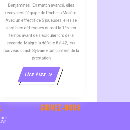
DÉBUT
Benjamines : En match avancé, elles
DE
recevaient l’équipe de Roche la Molière.
SAISON
Avec un effectif de 5 joueuses, elles se
POUSSIF
sont bien défendues durant la 1ère mi
POUR
LES
temps avant de s’écrouler lors de la
BASKETTEURS
seconde. Malgré la défaite 8 à 42, leur
:
nouveau coach Sylvain était content de la
UNE
prestation
SEULE
VICTOIRE
Lire
Lire Plus
POUR
Plus
QUATRE
RENCONTRES
À
L
SUIVEZ-NOUS
DOMICILE.
e
zard
AINE