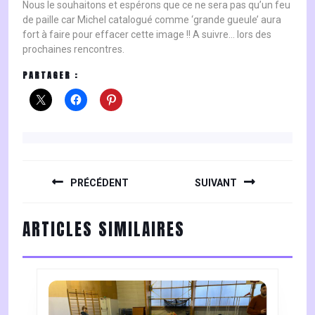
Nous le souhaitons et espérons que ce ne sera pas qu’un feu
de paille car Michel catalogué comme ‘grande gueule’ aura
fort à faire pour effacer cette image !! A suivre… lors des
prochaines rencontres.
PARTAGER :
NAVIGATION
DE
PRÉCÉDENT
SUIVANT
L’ARTICLE
Previous
Next
ARTICLES SIMILAIRES
post:
post: