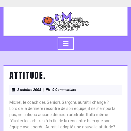
Skip
to
content
Skip
to
content
Open
Button
ATTITUDE.
2
2 octobre 2008
|
0 Commentaire
octobre
2008
Michel, le coach des Seniors Garçons aurait’il changé ?
Lors de la dernière recontre de son équipe, il ne s’emporta
pas, ne critiqua aucune décision arbitrale. Il alla même
féliciter les arbitres à la fin de la rencontre bien que son
équipe avait perdu. Aurait’il adopté une nouvelle attitude?