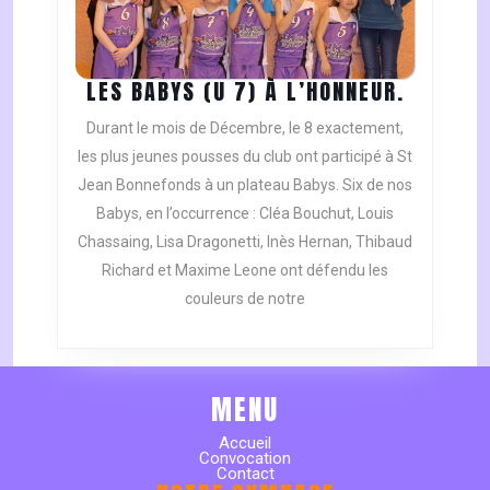
LES
LES BABYS (U 7) À L’HONNEUR.
BABYS
Durant le mois de Décembre, le 8 exactement,
(U
les plus jeunes pousses du club ont participé à St
7)
Jean Bonnefonds à un plateau Babys. Six de nos
À
Babys, en l’occurrence : Cléa Bouchut, Louis
L’HONNE
Chassaing, Lisa Dragonetti, Inès Hernan, Thibaud
Richard et Maxime Leone ont défendu les
couleurs de notre
MENU
Accueil
Convocation
Contact