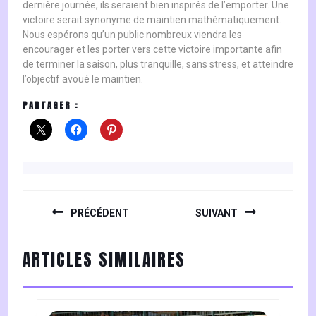
dernière journée, ils seraient bien inspirés de l’emporter. Une
victoire serait synonyme de maintien mathématiquement.
Nous espérons qu’un public nombreux viendra les
encourager et les porter vers cette victoire importante afin
de terminer la saison, plus tranquille, sans stress, et atteindre
l’objectif avoué le maintien.
PARTAGER :
NAVIGATION
DE
PRÉCÉDENT
SUIVANT
L’ARTICLE
Previous
Next
ARTICLES SIMILAIRES
post:
post: