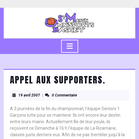
Skip
to
content
Skip
to
content
Open
Button
APPEL AUX SUPPORTERS.
19
19 avril 2007
|
0 Commentaire
avril
2007
A 3 journées de la fin du championnat, l’équipe Seniors 1
Garçons lutte pour se maintenir. Ils ont encore leur destin
entre leurs mains. Actuellement 8e de leur poule, ils
reçoivent ce Dimanche à 16 h l’équipe de La Ricamarie,
classée juste derriere eux. Afin de ne pas trembler juqu’à la