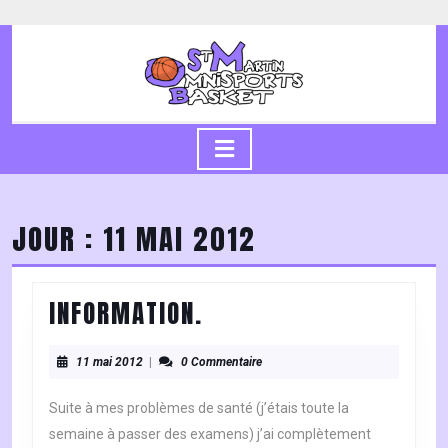
Skip
to
content
Skip
to
content
Open
Button
JOUR :
11 MAI 2012
INFORMATION.
INFORMATION.
11
11 mai 2012
|
0 Commentaire
mai
2012
Suite à mes problèmes de santé (j’étais toute la
semaine à passer des examens) j’ai complètement