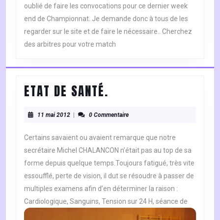
oublié de faire les convocations pour ce dernier week
end de Championnat. Je demande donc à tous de les
regarder sur le site et de faire le nécessaire.. Cherchez
des arbitres pour votre match
ETAT
ETAT DE SANTÉ.
DE
11
SANTÉ.
11 mai 2012
|
0 Commentaire
mai
2012
Certains savaient ou avaient remarque que notre
secrétaire Michel CHALANCON n’était pas au top de sa
forme depuis quelque temps.Toujours fatigué, très vite
essoufflé, perte de vision, il dut se résoudre à passer de
multiples examens afin d’en déterminer la raison :
Cardiologique, Sanguins, Tension sur 24 H, séance de