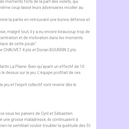
de moments forts de la part des violets, qui
du même coup laissé leurs adversaires recoller au
miné la partie en retrouvant une bonne défense et
e, malgré tout, il y a eu encore beaucoup trop de
oncentration et de motivation dans les moments
lace de cette poule".
e CHAUVET 4 pts et Dorian BOURRIN 2 pts.
artin La Plaine. Bien qu’ayant un effectif de 10
e dessus sur le jeu. L’équipe profitait de ces
jeu et l’esprit collectif vont revenir dès le
e sous les paniers de Cyril et Sébastien
gré une grosse maladresse, ils continuaient à
ien ne semblait vouloir troubler la quiétude des St