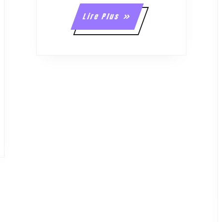
Lire
Lire Plus
Plus
RE.