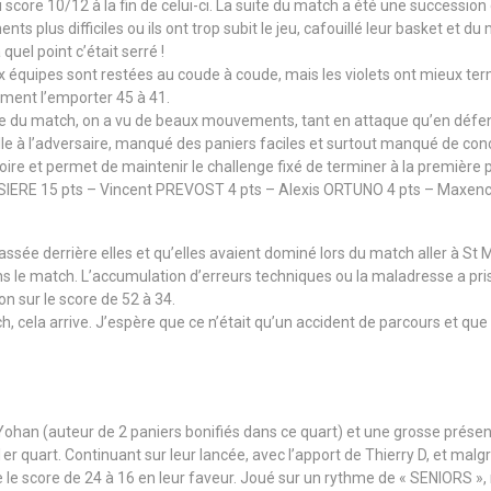
ore 10/12 à la fin de celui-ci. La suite du match a été une succession 
nts plus difficiles ou ils ont trop subit le jeu, cafouillé leur basket et 
uel point c’était serré !
 équipes sont restées au coude à coude, mais les violets ont mieux ter
ement l’emporter 45 à 41.
le du match, on a vu de beaux mouvements, tant en attaque qu’en défens
alle à l’adversaire, manqué des paniers faciles et surtout manqué de c
oire et permet de maintenir le challenge fixé de terminer à la première p
SIERE 15 pts – Vincent PREVOST 4 pts – Alexis ORTUNO 4 pts – Maxenc
ssée derrière elles et qu’elles avaient dominé lors du match aller à St M
s le match. L’accumulation d’erreurs techniques ou la maladresse a pris l
n sur le score de 52 à 34.
cela arrive. J’espère que ce n’était qu’un accident de parcours et que le 
han (auteur de 2 paniers bonifiés dans ce quart) et une grosse présenc
1er quart. Continuant sur leur lancée, avec l’apport de Thierry D, et mal
le score de 24 à 16 en leur faveur. Joué sur un rythme de « SENIORS », r