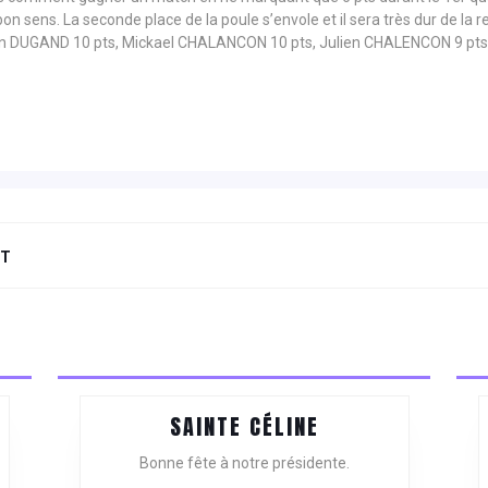
on sens. La seconde place de la poule s’envole et il sera très dur de la r
n DUGAND 10 pts, Mickael CHALANCON 10 pts, Julien CHALENCON 9 pts
NT
Next
post:
SAINTE
SAINTE CÉLINE
ATIONS
CÉLINE
Bonne fête à notre présidente.