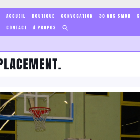
ACCUEIL
BOUTIQUE
CONVOCATION
30 ANS SMOB
Search
CONTACT
À PROPOS
for:
Search Button
ÉPLACEMENT.