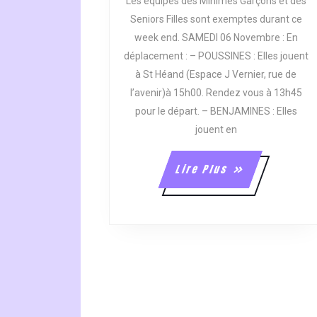
Les équipes des Minimes Garçons et des
06
Seniors Filles sont exemptes durant ce
ET
week end. SAMEDI 06 Novembre : En
07
déplacement : – POUSSINES : Elles jouent
NOVEMB
à St Héand (Espace J Vernier, rue de
l’avenir)à 15h00. Rendez vous à 13h45
pour le départ. – BENJAMINES : Elles
jouent en
Lire
Lire Plus
Plus