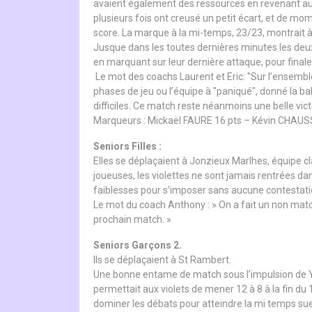
avaient également des ressources en revenant au sc
plusieurs fois ont creusé un petit écart, et de mome
score. La marque à la mi-temps, 23/23, montrait à q
Jusque dans les toutes dernières minutes les deux
en marquant sur leur dernière attaque, pour final
Le mot des coachs Laurent et Eric: "Sur l’ensemb
phases de jeu ou l’équipe à "paniqué", donné la b
difficiles. Ce match reste néanmoins une belle vict
Marqueurs : Mickaël FAURE 16 pts – Kévin CHAUS
Seniors Filles :
Elles se déplaçaient à Jonzieux Marlhes, équipe cla
joueuses, les violettes ne sont jamais rentrées dan
faiblesses pour s’imposer sans aucune contestatio
Le mot du coach Anthony : » On a fait un non match, 
prochain match. »
Seniors Garçons 2.
Ils se déplaçaient à St Rambert.
Une bonne entame de match sous l’impulsion de Yo
permettait aux violets de mener 12 à 8 à la fin du 
dominer les débats pour atteindre la mi temps sue 