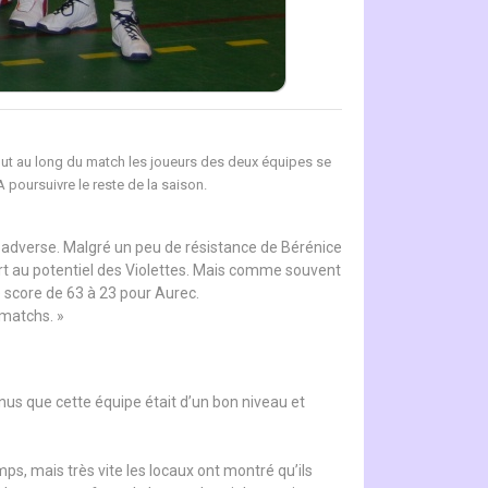
 tout au long du match les joueurs des deux équipes se
 poursuivre le reste de la saison.
té adverse. Malgré un peu de résistance de Bérénice
ort au potentiel des Violettes. Mais comme souvent
e score de 63 à 23 pour Aurec.
 matchs. »
us que cette équipe était d’un bon niveau et
s, mais très vite les locaux ont montré qu’ils