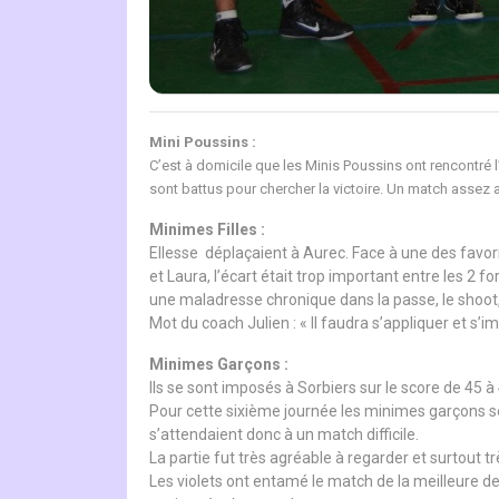
Mini Poussins :
C’est à domicile que les Minis Poussins ont rencontré l
sont battus pour chercher la victoire. Un match assez a
Minimes Filles :
Ellesse déplaçaient à Aurec. Face à une des favori
et Laura, l’écart était trop important entre les 
une maladresse chronique dans la passe, le shoot, 
Mot du coach Julien : « Il faudra s’appliquer et s’
Minimes Garçons :
Ils se sont imposés à Sorbiers sur le score de 45 à 
Pour cette sixième journée les minimes garçons se
s’attendaient donc à un match difficile.
La partie fut très agréable à regarder et surtout t
Les violets ont entamé le match de la meilleure d