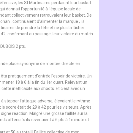
éfensive, les St Martinaires perdaient leur basket.
i donnait l’opportunité à l’équipe locale de
endant collectivement retrouvaient leur basket. De
han , continuaient d’alimenter la marque , ils
tinaires de prendre la tête et ne plus la lâcher
 à 42, confirmant au passage, leur victoire du match
 DUBOIS 2 pts.
seconde place synonyme de montée directe en
e ôta pratiquement d’entrée l’espoir de victoire. Un
ener 18 à 6 à la fin du 1er quart. Relevant un
 cette inefficacité aux shoots. Et c’est avec un
t à stopper l’attaque adverse, élevaient le rythme
 le score était de 29 à 42 pour les visiteurs. Après
digne réaction. Malgré une grosse faillite sur la
onds offensifs ils revenaient à 6 pts à 1minute et
t 50 au total!!! Faillite collective de mon