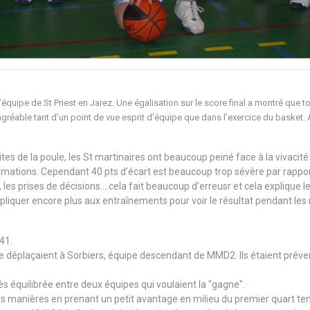
’équipe de St Priest en Jarez. Une égalisation sur le score final a montré que
gréable tant d’un point de vue esprit d’équipe que dans l’exercice du basket. A
tes de la poule, les St martinaires ont beaucoup peiné face à la vivaci
2 formations. Cependant 40 pts d’écart est beaucoup trop sévère par rapp
les prises de décisions….cela fait beaucoup d’erreusr et cela explique l
impliquer encore plus aux entraînements pour voir le résultat pendant les
41.
 déplaçaient à Sorbiers, équipe descendant de MMD2. Ils étaient préven
rès équilibrée entre deux équipes qui voulaient la "gagne".
es manières en prenant un petit avantage en milieu du premier quart temp