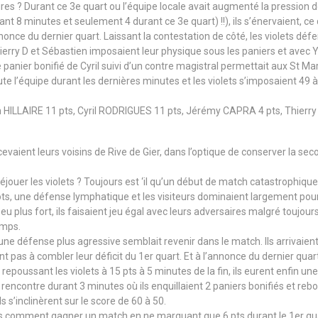
ires ? Durant ce 3e quart ou l’équipe locale avait augmenté la pression d
 minutes et seulement 4 durant ce 3e quart) !!), ils s’énervaient, ce qu
nce du dernier quart. Laissant la contestation de côté, les violets déf
rry D et Sébastien imposaient leur physique sous les paniers et avec Yo
 panier bonifié de Cyril suivi d’un contre magistral permettait aux St Mar
oute l’équipe durant les dernières minutes et les violets s’imposaient 49
ILLAIRE 11 pts, Cyril RODRIGUES 11 pts, Jérémy CAPRA 4 pts, Thierry
cevaient leurs voisins de Rive de Gier, dans l’optique de conserver la 
 déjouer les violets ? Toujours est ‘il qu’un début de match catastrophiqu
, une défense lymphatique et les visiteurs dominaient largement pour m
u plus fort, ils faisaient jeu égal avec leurs adversaires malgré toujours
emps.
 une défense plus agressive semblait revenir dans le match. Ils arrivaien
ent pas à combler leur déficit du 1er quart. Et à l’annonce du dernier quart
oussant les violets à 15 pts à 5 minutes de la fin, ils eurent enfin une 
a rencontre durant 3 minutes où ils enquillaient 2 paniers bonifiés et reb
ls s’inclinèrent sur le score de 60 à 50.
s comment gagner un match en ne marquant que 6 pts durant le 1er quart e