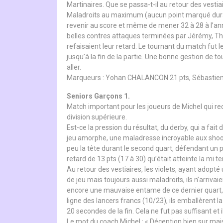
Martinaires. Que se passa-t-il au retour des vestia
Maladroits au maximum (aucun point marqué durant 8
revenir au score et même de mener 32 à 28 à l’anno
belles contres attaques terminées par Jérémy, Thie
refaisaient leur retard. Le tournant du match fut le
jusqu’à la fin de la partie. Une bonne gestion de t
aller.
Marqueurs : Yohan CHALANCON 21 pts, Sébastien H
Seniors Garçons 1.
Match important pour les joueurs de Michel qui re
division supérieure.
Est-ce la pression du résultat, du derby, qui a fait
jeu amorphe, une maladresse incroyable aux shoots
peu la tête durant le second quart, défendant un pe
retard de 13 pts (17 à 30) qu’était atteinte la mi t
Au retour des vestiaires, les violets, ayant adopté
de jeu mais toujours aussi maladroits, ils n’arrivai
encore une mauvaise entame de ce dernier quart, rep
ligne des lancers francs (10/23), ils emballèrent l
20 secondes de la fin. Cela ne fut pas suffisant et i
Le mot du coach Michel : « Déception bien sur mai