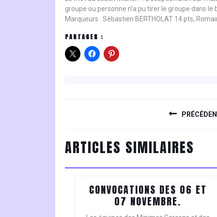
groupe ou personne n’a pu tirer le groupe dans le b
Marqueurs : Sébastien BERTHOLAT 14 pts, Romai
PARTAGER :
NAVIGATION
DE
PRÉCÉDE
L’ARTICLE
Previous
ARTICLES SIMILAIRES
post:
CONVOCATIONS DES 06 ET
CONVOC
07 NOVEMBRE.
DES