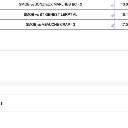
NT
Next
post: