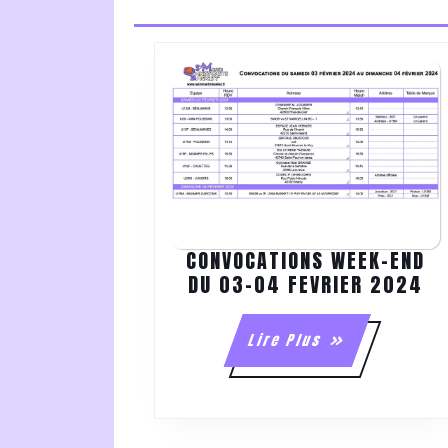
CONVOCATIONS WEEK-END
CO
DU 03-04 FEVRIER 2024
WE
EN
Lire
Lire Plus
DU
Plus
03
0
FE