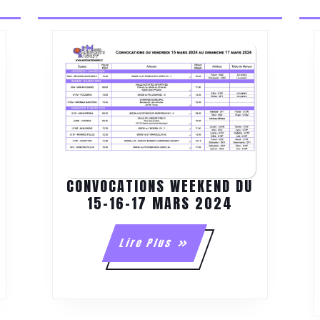
CONVOCATIONS WEEKEND DU
NVOCATIONS
CONVOCATIO
15-16-17 MARS 2024
EK-
WEEKEND
D
DU
Lire
Lire Plus
15-
Plus
-
16-
4
17
VRIER
MARS