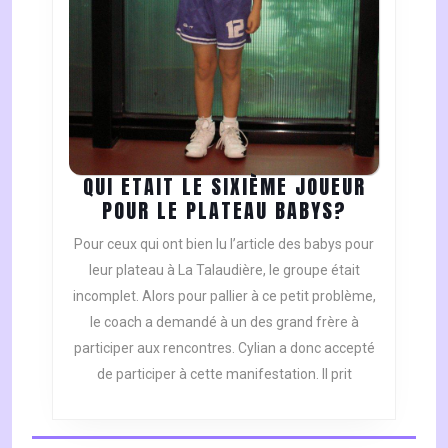
QUI ETAIT LE SIXIÈME JOUEUR
QUI
POUR LE PLATEAU BABYS?
ETAIT
Pour ceux qui ont bien lu l’article des babys pour
LE
leur plateau à La Talaudière, le groupe était
SIXIÈME
incomplet. Alors pour pallier à ce petit problème,
JOUEUR
le coach a demandé à un des grand frère à
POUR
LE
participer aux rencontres. Cylian a donc accepté
PLATEAU
de participer à cette manifestation. Il prit
BABYS?