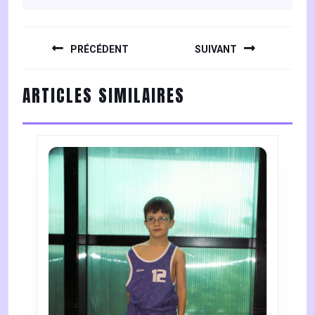
NAVIGATION
DE
PRÉCÉDENT
SUIVANT
L’ARTICLE
Previous
Next
ARTICLES SIMILAIRES
post:
post: