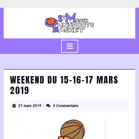
Skip
to
content
Skip
to
content
Open
Button
WEEKEND DU 15-16-17 MARS
2019
21
21 mars 2019
|
0 Commentaire
mars
2019