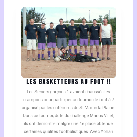
LES
LES BASKETTEURS AU FOOT !!
BASKETT
Les Seniors garçons 1 avaient chaussés les
AU
crampons pour participer au tournoi de foot à 7
FOOT
organisé par les critériums de St Martin la Plaine.
!!
Dans ce tournoi, doté du challenge Marius Villet,
ils ont démontré malgré une 4e place obtenue
certaines qualités footbalistiques. Avec Yohan