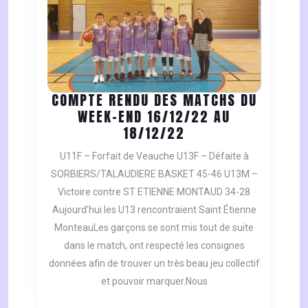
COMPTE RENDU DES MATCHS DU
WEEK-END 16/12/22 AU
COMPTE
18/12/22
RENDU
U11F – Forfait de Veauche U13F – Défaite à
DES
SORBIERS/TALAUDIERE BASKET 45-46 U13M –
MATCHS
Victoire contre ST ETIENNE MONTAUD 34-28
DU
Aujourd’hui les U13 rencontraient Saint Étienne
WEEK-
END
MonteauLes garçons se sont mis tout de suite
16/12/22
dans le match, ont respecté les consignes
AU
données afin de trouver un très beau jeu collectif
18/12/22
et pouvoir marquer.Nous