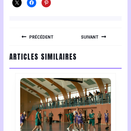
NAVIGATION
DE
PRÉCÉDENT
SUIVANT
L’ARTICLE
Previous
Next
ARTICLES SIMILAIRES
post:
post: