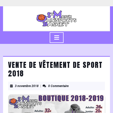
Skip
to
content
Skip
to
content
Open
Button
VENTE DE VÊTEMENT DE SPORT
2018
3
3 novembre 2018
|
0 Commentaire
novembre
2018