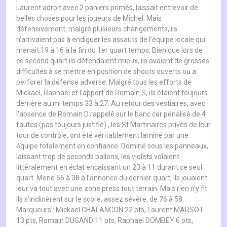
Laurent adroit avec 2 paniers primés, laissait entrevoir de
belles choses pour les joueurs de Michel. Mais
défensivement, malgré plusieurs changements, ils
n’arrivaient pas à endiguer les assauts de l’équipe locale qui
menait 19 à 16 à la fin du 1er quart temps. Bien que lors de
ce second quart ils défendaient mieux, ils avaient de grosses
difficultés à se mettre en position de shoots ouverts ou a
perforer la défense adverse. Malgré tous les efforts de
Mickael, Raphael et l’apport de Romain S, ils étaient toujours
derrière au mi temps 33 à 27. Au retour des vestiaires, avec
l’absence de Romain D rappelé sur le banc car pénalisé de 4
fautes (pas toujours justifié)., les St Martinaires privés de leur
tour de contrôle, ont été véritablement laminé par une
équipe totalement en confiance. Dominé sous les panneaux,
laissant trop de seconds ballons, les violets volaient
littéralement en éclat encaissant un 23 à 11 durant ce seul
quart. Mené 56 à 38 à l’annonce du dernier quart, Ils jouaient
leur va tout avec une zone press tout terrain. Mais rien n’y fit.
Ils s’inclinèrent sur le score, assez sévère, de 76 à 58.
Marqueurs : Mickael CHALANCON 22 pts, Laurent MARSOT
13 pts, Romain DUGAND 11 pts, Raphael DOMBEY 6 pts,