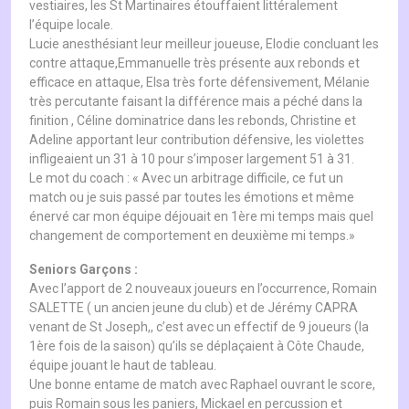
vestiaires, les St Martinaires étouffaient littéralement
l’équipe locale.
Lucie anesthésiant leur meilleur joueuse, Elodie concluant les
contre attaque,Emmanuelle très présente aux rebonds et
efficace en attaque, Elsa très forte défensivement, Mélanie
très percutante faisant la différence mais a péché dans la
finition , Céline dominatrice dans les rebonds, Christine et
Adeline apportant leur contribution défensive, les violettes
infligeaient un 31 à 10 pour s’imposer largement 51 à 31.
Le mot du coach : « Avec un arbitrage difficile, ce fut un
match ou je suis passé par toutes les émotions et même
énervé car mon équipe déjouait en 1ère mi temps mais quel
changement de comportement en deuxième mi temps.»
Seniors Garçons :
Avec l’apport de 2 nouveaux joueurs en l’occurrence, Romain
SALETTE ( un ancien jeune du club) et de Jérémy CAPRA
venant de St Joseph,, c’est avec un effectif de 9 joueurs (la
1ère fois de la saison) qu’ils se déplaçaient à Côte Chaude,
équipe jouant le haut de tableau.
Une bonne entame de match avec Raphael ouvrant le score,
puis Romain sous les paniers, Mickael en percussion et