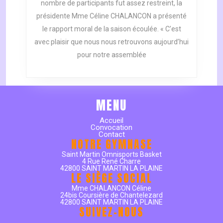
nombre de participants fut assez restreint, la
:
présidente Mme Céline CHALANCON a présenté
LE
BUREAU
le rapport moral de la saison écoulée. « C’est
A
avec plaisir que nous nous retrouvons aujourd’hui
ÉTÉ
pour notre assemblée
RECONDUIT
À
L’UNANIMITÉ.
MENU
Accueil
Convocation
Contact
NOTRE GYMNASE
Saint Martin Omnisports Basket
4 Rue René Charre
42800 SAINT MARTIN LA PLAINE
LE SIÈGE SOCIAL
Mme CHALANCON Céline
24bis Coursière de Chantelezard
42800 SAINT MARTIN LA PLAINE
SUIVEZ-NOUS