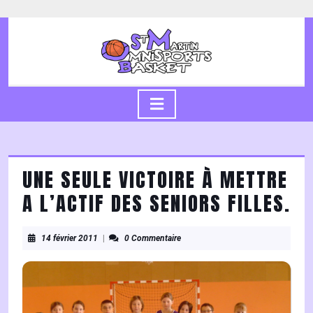
Skip
to
content
Skip
to
content
Open
Button
UNE SEULE VICTOIRE À METTRE
A L’ACTIF DES SENIORS FILLES.
14
14 février 2011
|
0 Commentaire
février
2011