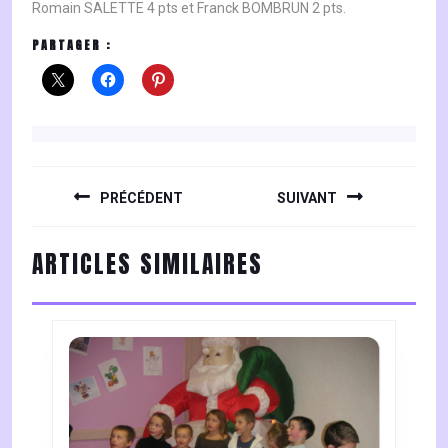
Romain SALETTE 4 pts et Franck BOMBRUN 2 pts.
PARTAGER :
NAVIGATION
DE
PRÉCÉDENT
SUIVANT
L’ARTICLE
Previous
Next
ARTICLES SIMILAIRES
post:
post: