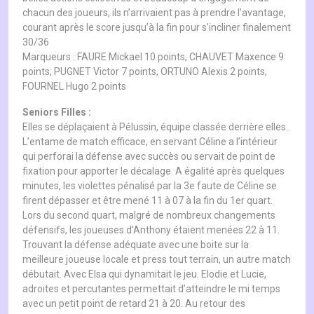
chacun des joueurs, ils n’arrivaient pas à prendre l’avantage,
courant après le score jusqu’à la fin pour s’incliner finalement
30/36
Marqueurs : FAURE Mickael 10 points, CHAUVET Maxence 9
points, PUGNET Victor 7 points, ORTUNO Alexis 2 points,
FOURNEL Hugo 2 points
Seniors Filles :
Elles se déplaçaient à Pélussin, équipe classée derrière elles..
L’entame de match efficace, en servant Céline a l’intérieur
qui perforai la défense avec succès ou servait de point de
fixation pour apporter le décalage. A égalité après quelques
minutes, les violettes pénalisé par la 3e faute de Céline se
firent dépasser et être mené 11 à 07 à la fin du 1er quart.
Lors du second quart, malgré de nombreux changements
défensifs, les joueuses d’Anthony étaient menées 22 à 11.
Trouvant la défense adéquate avec une boite sur la
meilleure joueuse locale et press tout terrain, un autre match
débutait. Avec Elsa qui dynamitait le jeu. Elodie et Lucie,
adroites et percutantes permettait d’atteindre le mi temps
avec un petit point de retard 21 à 20. Au retour des