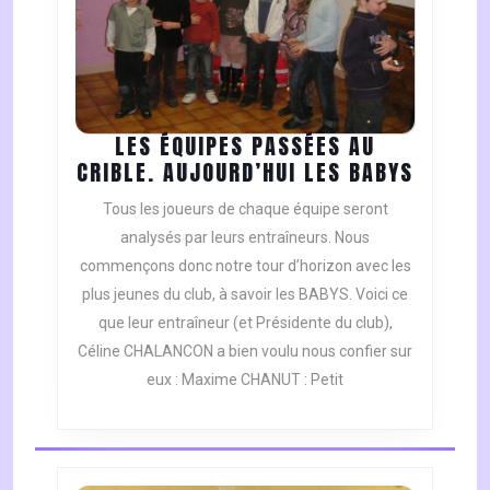
LES ÉQUIPES PASSÉES AU
LES
CRIBLE. AUJOURD’HUI LES BABYS
ÉQUIPE
Tous les joueurs de chaque équipe seront
PASSÉE
analysés par leurs entraîneurs. Nous
AU
commençons donc notre tour d’horizon avec les
CRIBLE
plus jeunes du club, à savoir les BABYS. Voici ce
AUJOUR
LES
que leur entraîneur (et Présidente du club),
BABYS
Céline CHALANCON a bien voulu nous confier sur
eux : Maxime CHANUT : Petit