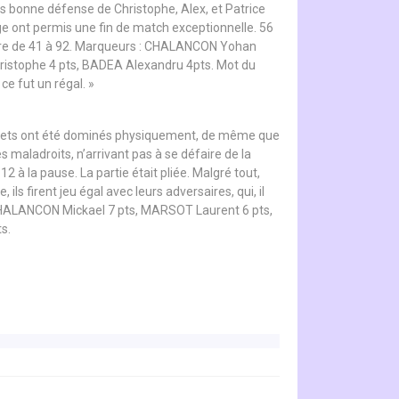
ès bonne défense de Christophe, Alex, et Patrice
rge ont permis une fin de match exceptionnelle. 56
score de 41 à 92. Marqueurs : CHALANCON Yohan
stophe 4 pts, BADEA Alexandru 4pts. Mot du
ce fut un régal. »
s violets ont été dominés physiquement, de même que
s maladroits, n’arrivant pas à se défaire de la
2 à la pause. La partie était pliée. Malgré tout,
s firent jeu égal avec leurs adversaires, qui, il
s, CHALANCON Mickael 7 pts, MARSOT Laurent 6 pts,
s.