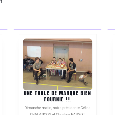
NT
Next
post:
.GAGNANT.
UNE TABLE DE MARQUE BIEN
UNE
FOURNIE !!!
TABLE
Dimanche matin, notre présidente Céline
DE
CHALANCON et Christine PASSOT