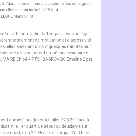
St Martinaires ont réussi à appliquer les consignes
e.elles se sont inclinées 35 à 14
, LEONE Manon 1 pt.
t et atteindre la fin du 1er quart avec un léger
quèrent totalement de motivation et d’agressivité.
res, elles élevaient durant quelques minutes leur
ne volonté elles ne purent empêcher la victoire de
pts, MAIRE Chloé 4 PTS , BAGROVSKI Emeline 2 pts,
ement dominé lors du match aller 77 à 29. Face à
finissent le 1er quart. Le début du deuxième fut
xième quart, d’ou 24-36 à la mi-temps.C’est bien