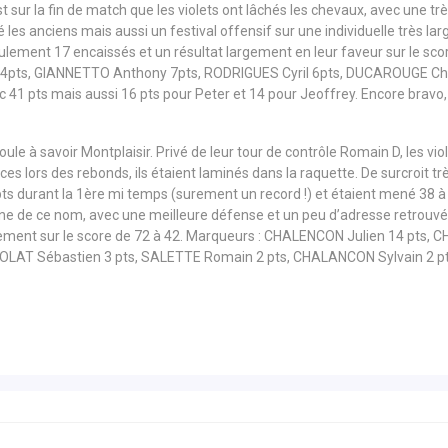
 sur la fin de match que les violets ont lâchés les chevaux, avec une tr
les anciens mais aussi un festival offensif sur une individuelle très la
ulement 17 encaissés et un résultat largement en leur faveur sur le 
4pts, GIANNETTO Anthony 7pts, RODRIGUES Cyril 6pts, DUCAROUGE Chri
 41 pts mais aussi 16 pts pour Peter et 14 pour Jeoffrey. Encore bravo, 
 poule à savoir Montplaisir. Privé de leur tour de contrôle Romain D, le
es lors des rebonds, ils étaient laminés dans la raquette. De surcroit trè
 pts durant la 1ère mi temps (surement un record !) et étaient mené 38 à 1
e de ce nom, avec une meilleure défense et un peu d’adresse retrouvée, il
lourdement sur le score de 72 à 42. Marqueurs : CHALENCON Julien 14 pt
LAT Sébastien 3 pts, SALETTE Romain 2 pts, CHALANCON Sylvain 2 pt