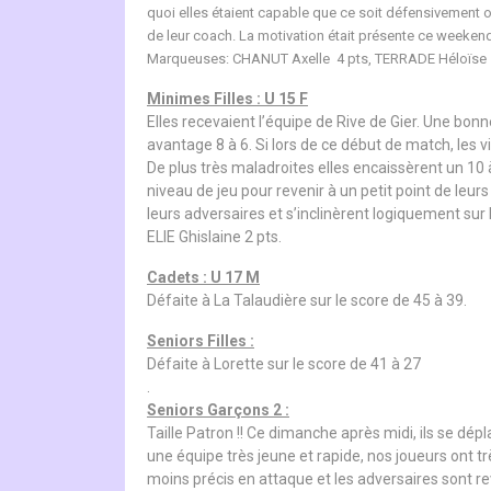
quoi elles étaient capable que ce soit défensivement 
de leur coach. La motivation était présente ce weeken
Marqueuses: CHANUT Axelle 4 pts, TERRADE Héloïse 3
Minimes Filles : U 15 F
Elles recevaient l’équipe de Rive de Gier. Une bon
avantage 8 à 6. Si lors de ce début de match, les 
De plus très maladroites elles encaissèrent un 10 
niveau de jeu pour revenir à un petit point de leur
leurs adversaires et s’inclinèrent logiquement su
ELIE Ghislaine 2 pts.
Cadets : U 17 M
Défaite à La Talaudière sur le score de 45 à 39.
Seniors Filles :
Défaite à Lorette sur le score de 41 à 27
.
Seniors Garçons 2 :
Taille Patron !! Ce dimanche après midi, ils se dé
une équipe très jeune et rapide, nos joueurs ont tr
moins précis en attaque et les adversaires sont re