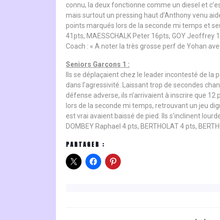
connu, la deux fonctionne comme un diesel et c’est
mais surtout un pressing haut d’Anthony venu aidé 
points marqués lors de la seconde mi temps et se
41pts, MAESSCHALK Peter 16pts, GOY Jeoffrey 1
Coach : « A noter la très grosse perf de Yohan avec
Seniors Garçons 1 :
Ils se déplaçaient chez le leader incontesté de la
dans l’agressivité. Laissant trop de secondes chanc
défense adverse, ils n’arrivaient à inscrire que 12
lors de la seconde mi temps, retrouvant un jeu dign
est vrai avaient baissé de pied. Ils s’inclinent 
DOMBEY Raphael 4 pts, BERTHOLAT 4 pts, BERTHO
PARTAGER :
NAVIGATION