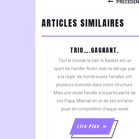
DE
PRÉCÉDE
L’ARTICLE
Previous
ARTICLES SIMILAIRES
post:
TRIO…
TRIO….GAGNANT.
Tout le monde le sait: le Basket est un
sport de famille. Notre club ne déroge pas
à la règle: de nombreuses familles ont
plusieurs licenciés dans notre structure.
Mais une seule famille a la particularité de
voir Papa, Maman et un de ses enfants
jouer en compétition chaque week
Lire
Lire Plus
Plus