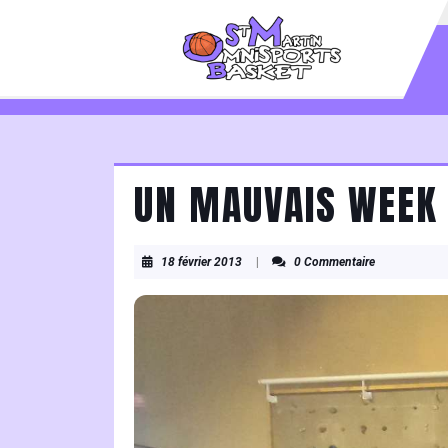
Skip
to
content
Skip
to
content
UN MAUVAIS WEEK 
18
18 février 2013
|
0 Commentaire
février
2013