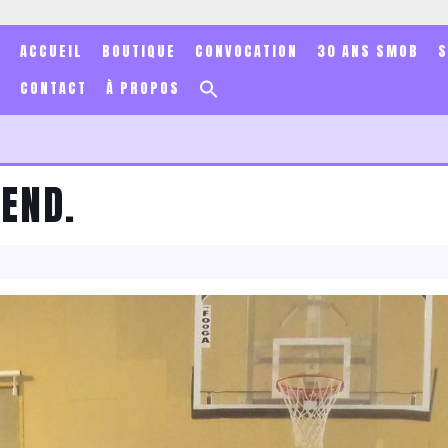
ACCUEIL
BOUTIQUE
CONVOCATION
30 ANS SMOB
Search
CONTACT
À PROPOS
for:
Search Button
END.