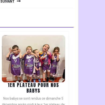
SUIVANT
1ER PLATEAU POUR NOS
1ER
BABYS
PLATEAU
Nos babys se sont rendus ce dimanche 5
POUR
décembre après-midi à leur 1er plateau de