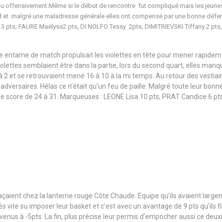
ou offensivement.Même si le début de rencontre fut compliqué mais les jeunes 
d et malgré une maladresse générale elles ont compensé par une bonne défens
 pts, FAURE Maëlyss2 pts, DI NOLFO Tessy 2pts, DIMITRIEVSKI Tiffany 2 pts
ne entame de match propulsait les violettes en tête pour mener rapidemen
violettes semblaient être dans la partie, lors du second quart, elles man
à 2 et se retrouvaient mené 16 à 10 à la mi temps. Au retour des vestiai
s adversaires. Hélas ce n’était qu’un feu de paille. Malgré toute leur bon
r le score de 24 à 31. Marqueuses : LEONE Lisa 10 pts, PRAT Candice 6 
plaçaient chez la lanterne rouge Côte Chaude. Equipe qu’ils avaient larg
ès vite su imposer leur basket et c’est avec un avantage de 9 pts qu’ils 
venus à -5pts. La fin, plus précise leur permis d’empocher aussi ce deu