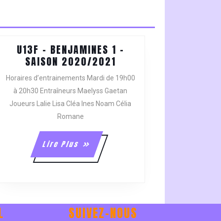
U13F – BENJAMINES 1 –
U13F
SAISON 2020/2021
–
Horaires d’entrainements Mardi de 19h00
BENJAMINES
à 20h30 Entraîneurs Maelyss Gaetan
1
Joueurs Lalie Lisa Cléa Ines Noam Célia
–
Romane
SAISON
2020/2021
Lire
Lire Plus
Plus
L
SUIVEZ-NOUS