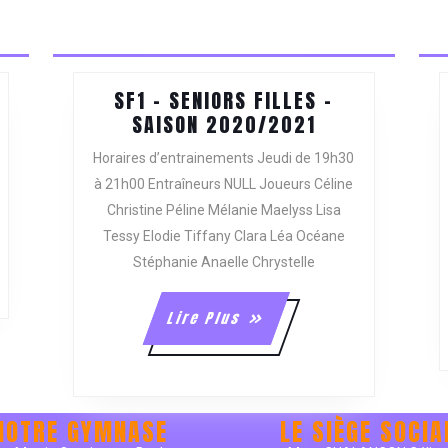
post:
SF1 – SENIORS FILLES –
SF1
SAISON 2020/2021
–
Horaires d’entrainements Jeudi de 19h30
AMINES
SENIORS
à 21h00 Entraîneurs NULL Joueurs Céline
FILLES
Christine Péline Mélanie Maelyss Lisa
ON
–
/2021
Tessy Elodie Tiffany Clara Léa Océane
SAISON
2020/2021
Stéphanie Anaelle Chrystelle
Lire
Lire Plus
Plus
NOTRE GYMNASE
LE SIÈGE SOCIA