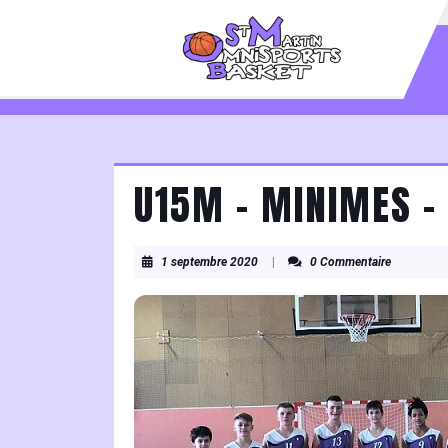
Skip
to
content
Skip
to
content
U15M – MINIMES –
1
1 septembre 2020
|
0 Commentaire
septembre
2020