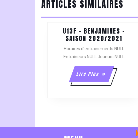
ARTICLES SIMILAIRES
post:
U13F – BENJAMINES –
U13F
SAISON 2020/2021
–
Horaires d’entrainements NULL
BENJ
Entraîneurs NULL Joueurs NULL
–
SAIS
2020
Lire
Lire Plus
Plus