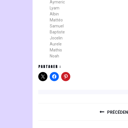
Aymeric
Lyam
Albin
Mattéo
Samuel
Baptiste
Jocelin
Aurele
Mathis
Noah
PARTAGER :
NAVIGATION
DE
PRÉCÉDE
L’ARTICLE
Previous