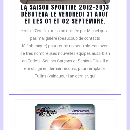
LA SAISON SPORTIVE 2012-2013
DÉBUTERA LE VENDREDI 31 AOÛT
LA
ET LES 01 ET 02 SEPTEMBRE.
SAISON
Enfin : C’est l’expression utilisée par Michel qui a
SPORTIV
pas mal galéré (beaucoup de contacts
2012-
téléphonique) pour réunir un beau plateau avec
2013
de très nombreuses nouvelles équipes aussi bien
DÉBUTER
LE
en Cadets, Seniors Garçons et Seniors Filles. Il a
VENDRED
été obligé en dernier recours, pour remplacer
31
Tullins (vainqueur l’an dernier, qui
AOÛT
ET
LES
01
ET
02
SEPTEMB