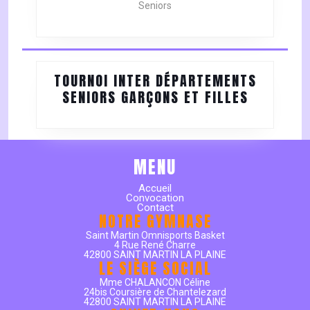
Seniors
TOURNOI INTER DÉPARTEMENTS
TOURNOI
SENIORS GARÇONS ET FILLES
INTER
DÉPARTE
SENIORS
GARÇONS
MENU
ET
Accueil
FILLES
Convocation
Contact
NOTRE GYMNASE
Saint Martin Omnisports Basket
4 Rue René Charre
42800 SAINT MARTIN LA PLAINE
LE SIÈGE SOCIAL
Mme CHALANCON Céline
24bis Coursière de Chantelezard
42800 SAINT MARTIN LA PLAINE