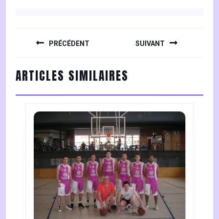
NAVIGATION
DE
PRÉCÉDENT
SUIVANT
L’ARTICLE
Previous
Next
ARTICLES SIMILAIRES
post:
post: