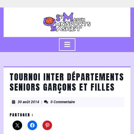
Skip
to
content
Skip
to
content
Open
Button
TOURNOI INTER DÉPARTEMENTS
SENIORS GARÇONS ET FILLES
30
30 août 2014
|
0 Commentaire
août
2014
PARTAGER :