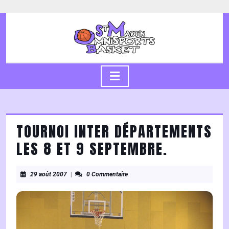
Skip
to
content
Skip
to
content
Open
Button
TOURNOI INTER DÉPARTEMENTS
LES 8 ET 9 SEPTEMBRE.
29
29 août 2007
|
0 Commentaire
août
2007