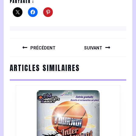
PARTAGER :
NAVIGATION
DE
PRÉCÉDENT
SUIVANT
L’ARTICLE
Previous
Next
ARTICLES SIMILAIRES
post:
post: