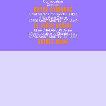
Convocation
Contact
NOTRE GYMNASE
Saint Martin Omnisports Basket
4 Rue René Charre
42800 SAINT MARTIN LA PLAINE
LE SIÈGE SOCIAL
Mme CHALANCON Céline
24bis Coursière de Chantelezard
42800 SAINT MARTIN LA PLAINE
SUIVEZ-NOUS