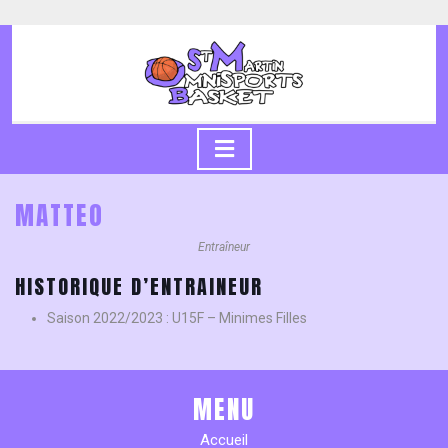
Skip
to
content
Skip
to
content
Open
Button
MATTEO
Entraîneur
HISTORIQUE D’ENTRAINEUR
Saison 2022/2023 : U15F – Minimes Filles
MENU
Accueil