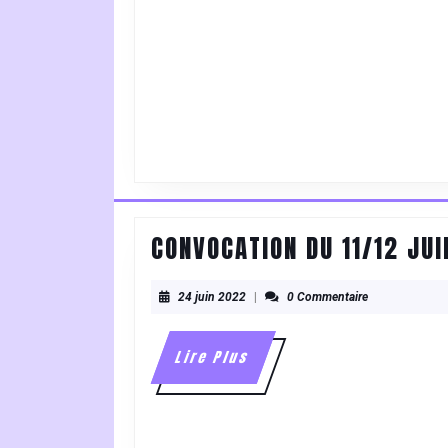
OCTOBRE
2022
CONVOCATION DU 11/12 JUI
24
24 juin 2022
|
0 Commentaire
juin
2022
Lire
Lire Plus
Plus