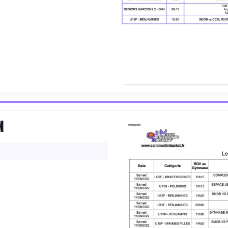
CONVOCATION
N
DU
11/12
JUIN