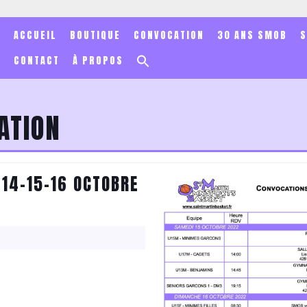
ACCUEIL
BOUTIQUE
CONVOCATION
30 ANS SMOB
Search
CONTACT
À PROPOS
for:
Search Button
ATION
14-15-16 OCTOBRE