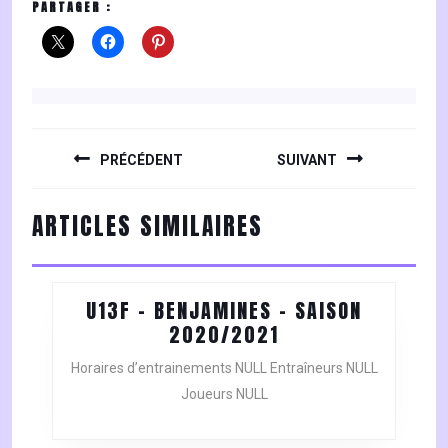
PARTAGER :
NAVIGATION
DE
PRÉCÉDENT
SUIVANT
L’ARTICLE
Previous
Next
ARTICLES SIMILAIRES
post:
post:
U13F – BENJAMINES – SAISON
U13F
2020/2021
–
Horaires d’entrainements NULL Entraîneurs NULL
BENJAMINES
Joueurs NULL
–
SAISON