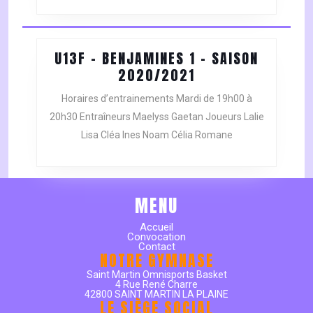
U13F – BENJAMINES 1 – SAISON
U13F
2020/2021
–
Horaires d’entrainements Mardi de 19h00 à
BENJAMINES
20h30 Entraîneurs Maelyss Gaetan Joueurs Lalie
1
Lisa Cléa Ines Noam Célia Romane
–
SAISON
2020/2021
MENU
Accueil
Convocation
Contact
NOTRE GYMNASE
Saint Martin Omnisports Basket
4 Rue René Charre
42800 SAINT MARTIN LA PLAINE
LE SIÈGE SOCIAL