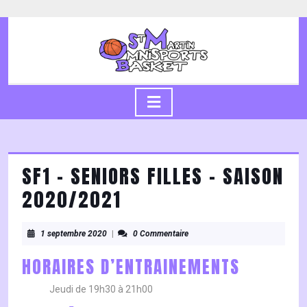
Skip
to
content
Skip
to
content
Open
Button
SF1 – SENIORS FILLES – SAISON
2020/2021
1
1 septembre 2020
|
0 Commentaire
septembre
2020
HORAIRES D’ENTRAINEMENTS
Jeudi de 19h30 à 21h00