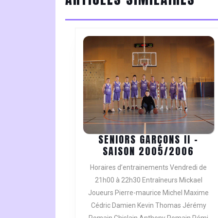
post:
SENIORS GARÇONS II –
SENI
SAISON 2005/2006
GARÇ
Horaires d’entrainements Vendredi de
II
21h00 à 22h30 Entraîneurs Mickael
–
Joueurs Pierre-maurice Michel Maxime
SAIS
Cédric Damien Kevin Thomas Jérémy
200