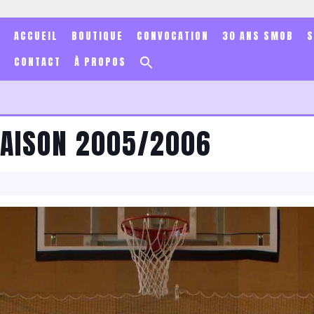
ACCUEIL
BOUTIQUE
CONVOCATION
30 ANS SMOB
Search
CONTACT
À PROPOS
for:
Search Button
 SAISON 2005/2006