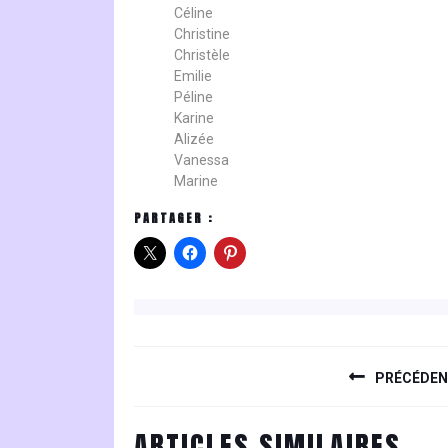
Céline
Christine
Christèle
Emilie
Péline
Karine
Alizée
Vanessa
Marine
PARTAGER :
NAVIGATION
DE
PRÉCÉDE
L’ARTICLE
Previous
ARTICLES SIMILAIRES