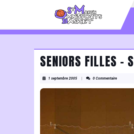
Skip
to
content
Skip
to
content
SENIORS FILLES –
1
1 septembre 2005
|
0 Commentaire
septembre
2005