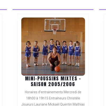
post:
ORS
MINI-POUSSINS MIXTES –
ONS
MINI-
SAISON 2005/2006
POUSSINS
Horaires d’entrainements Mercredi de
MIXTES
ON
18h00 à 19h15 Entraîneurs Christèle
–
5/2006
Joueurs Lauriane Mickaël Quentin Mathias