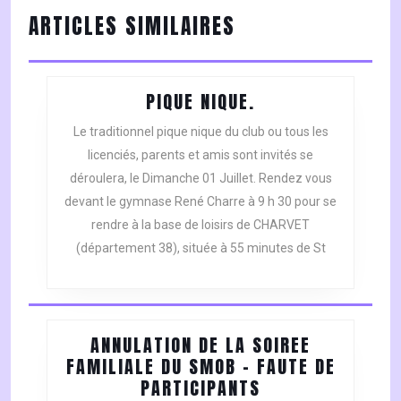
L’ARTICLE
Previous
Next
ARTICLES SIMILAIRES
post:
post:
PIQUE
PIQUE NIQUE.
NIQUE.
Le traditionnel pique nique du club ou tous les
licenciés, parents et amis sont invités se
déroulera, le Dimanche 01 Juillet. Rendez vous
devant le gymnase René Charre à 9 h 30 pour se
rendre à la base de loisirs de CHARVET
(département 38), située à 55 minutes de St
ANNULATION DE LA SOIREE
FAMILIALE DU SMOB – FAUTE DE
ANNULATION
PARTICIPANTS