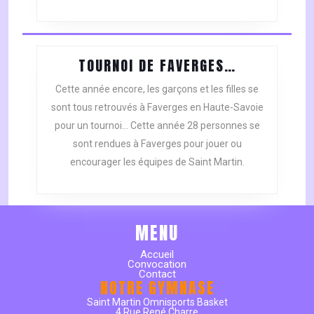
DE
LA
SOIREE
FAMILIALE
TOURNOI
TOURNOI DE FAVERGES…
DU
DE
SMOB
Cette année encore, les garçons et les filles se
FAVERGES…
–
sont tous retrouvés à Faverges en Haute-Savoie
FAUTE
pour un tournoi… Cette année 28 personnes se
DE
sont rendues à Faverges pour jouer ou
PARTICIPANTS
encourager les équipes de Saint Martin.
MENU
Accueil
Convocation
Contact
NOTRE GYMNASE
Saint Martin Omnisports Basket
4 Rue René Charre