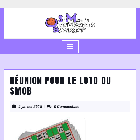
Skip
to
content
Skip
to
content
Open
Button
RÉUNION POUR LE LOTO DU
SMOB
4
4 janvier 2015
|
0 Commentaire
janvier
2015