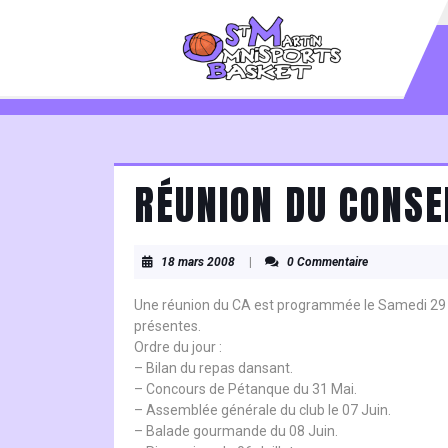
Skip
to
content
Skip
to
content
RÉUNION DU CONSE
18
18 mars 2008
|
0 Commentaire
mars
2008
Une réunion du CA est programmée le Samedi 29 Ma
présentes.
Ordre du jour :
– Bilan du repas dansant.
– Concours de Pétanque du 31 Mai.
– Assemblée générale du club le 07 Juin.
– Balade gourmande du 08 Juin.