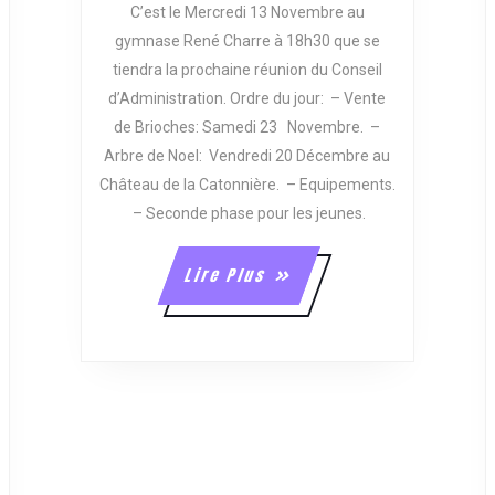
DU
C’est le Mercredi 13 Novembre au
CONSEIL
gymnase René Charre à 18h30 que se
D’ADMINISTRATI
tiendra la prochaine réunion du Conseil
ET
d’Administration. Ordre du jour: – Vente
DES
ENTRAÎNEURS.
de Brioches: Samedi 23 Novembre. –
Arbre de Noel: Vendredi 20 Décembre au
Château de la Catonnière. – Equipements.
– Seconde phase pour les jeunes.
PERMANENCE
DES
Lire
Lire Plus
ICENCES
Plus
POUR
LA
AISON
2018/2019