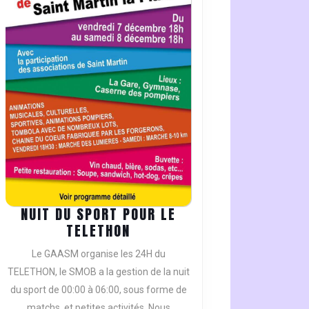
ON.
NUIT DU SPORT POUR LE
NUIT
TELETHON
DU
Le GAASM organise les 24H du
SPORT
TELETHON, le SMOB a la gestion de la nuit
POUR
du sport de 00:00 à 06:00, sous forme de
LE
matchs, et petites activités, Nous